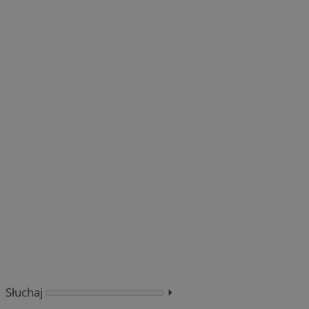
Słuchaj
⏵︎