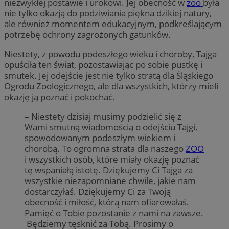
niezwykłej postawie i urokowi. Jej obecność w
zoo
była
nie tylko okazją do podziwiania piękna dzikiej natury,
ale również momentem edukacyjnym, podkreślającym
potrzebę ochrony zagrożonych gatunków.
Niestety, z powodu podeszłego wieku i choroby, Tajga
opuściła ten świat, pozostawiając po sobie pustkę i
smutek. Jej odejście jest nie tylko stratą dla Śląskiego
Ogrodu Zoologicznego, ale dla wszystkich, którzy mieli
okazję ją poznać i pokochać.
– Niestety dzisiaj musimy podzielić się z
Wami smutną wiadomością o odejściu Tajgi,
spowodowanym podeszłym wiekiem i
chorobą. To ogromna strata dla naszego
ZOO
i wszystkich osób, które miały okazję poznać
tę wspaniałą istotę. Dziękujemy Ci Tajga za
wszystkie niezapomniane chwile, jakie nam
dostarczyłaś. Dziękujemy Ci za Twoją
obecność i miłość, którą nam ofiarowałaś.
Pamięć o Tobie pozostanie z nami na zawsze.
Będziemy tęsknić za Tobą. Prosimy o