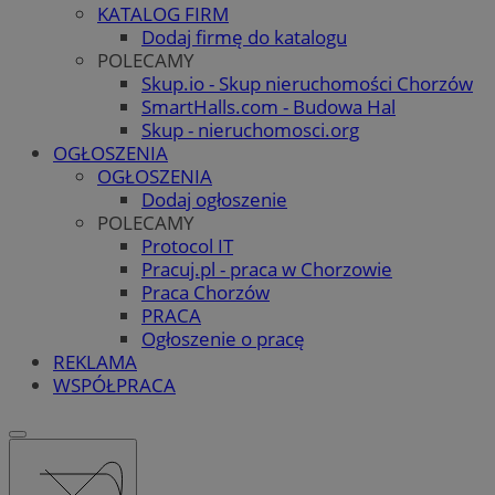
KATALOG FIRM
Dodaj firmę do katalogu
POLECAMY
Skup.io - Skup nieruchomości Chorzów
SmartHalls.com - Budowa Hal
Skup - nieruchomosci.org
OGŁOSZENIA
OGŁOSZENIA
Dodaj ogłoszenie
POLECAMY
Protocol IT
Pracuj.pl - praca w Chorzowie
Praca Chorzów
PRACA
Ogłoszenie o pracę
REKLAMA
WSPÓŁPRACA