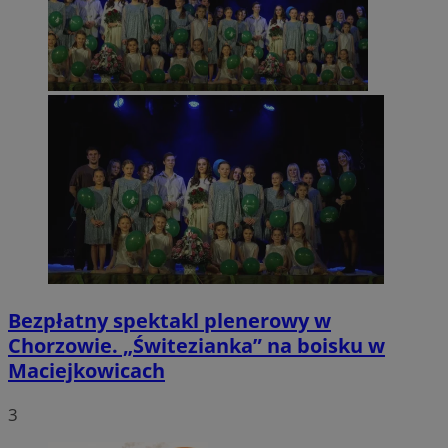
Bezpłatny spektakl plenerowy w
Chorzowie. „Świtezianka” na boisku w
Maciejkowicach
3