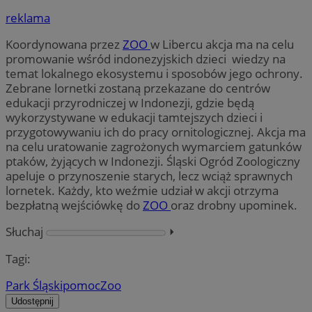
reklama
Koordynowana przez
ZOO
w Libercu akcja ma na celu
promowanie wśród indonezyjskich dzieci wiedzy na
temat lokalnego ekosystemu i sposobów jego ochrony.
Zebrane lornetki zostaną przekazane do centrów
edukacji przyrodniczej w Indonezji, gdzie będą
wykorzystywane w edukacji tamtejszych dzieci i
przygotowywaniu ich do pracy ornitologicznej. Akcja ma
na celu uratowanie zagrożonych wymarciem gatunków
ptaków, żyjących w Indonezji. Śląski Ogród Zoologiczny
apeluje o przynoszenie starych, lecz wciąż sprawnych
lornetek. Każdy, kto weźmie udział w akcji otrzyma
bezpłatną wejściówkę do
ZOO
oraz drobny upominek.
Słuchaj
⏵︎
Tagi:
Park Śląski
pomoc
Zoo
Udostępnij