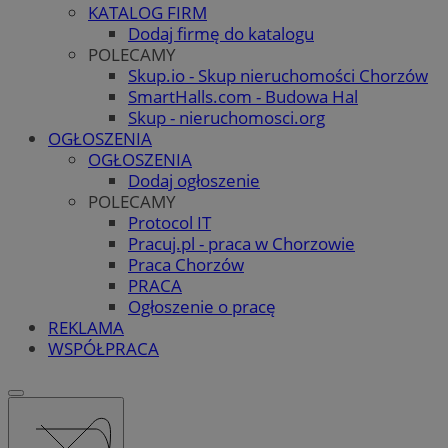
KATALOG FIRM
Dodaj firmę do katalogu
POLECAMY
Skup.io - Skup nieruchomości Chorzów
SmartHalls.com - Budowa Hal
Skup - nieruchomosci.org
OGŁOSZENIA
OGŁOSZENIA
Dodaj ogłoszenie
POLECAMY
Protocol IT
Pracuj.pl - praca w Chorzowie
Praca Chorzów
PRACA
Ogłoszenie o pracę
REKLAMA
WSPÓŁPRACA