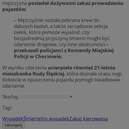
mężczyzna
posiadał dożywotni zakaz prowadzenia
pojazdów
.
– Mężczyźnie została pobrana krew do
dalszych badań, a także zarządzono sekcję
zwłok, która pomoże wyjaśnić, czy
bezpośrednią przyczyną śmierci mogło być
zdarzenie drogowe, czy inne okoliczności
–
przekazali policjanci z Komendy Miejskiej
Policji w Chorzowie.
W wyniku zdarzenia
ucierpiała również 21-letnia
mieszkanka Rudy Śląskiej
, która doznała urazu nogi.
Kobiecie w opuszczeniu pojazdu pomogli świadkowie
zdarzenia.
Słuchaj
⏵︎
Tagi:
Wypadek
Śmiertelny wypadek
Zakaz kierowania
Udostępnij