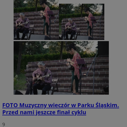
FOTO
Muzyczny wieczór w Parku Śląskim.
Przed nami jeszcze finał cyklu
9