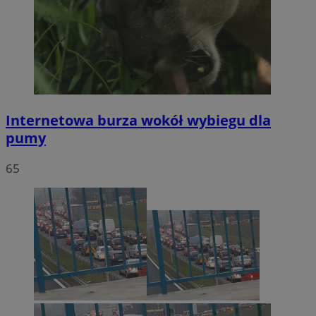
Internetowa burza wokół wybiegu dla
pumy
65