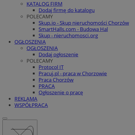
KATALOG FIRM
Dodaj firmę do katalogu
POLECAMY
Skup.io - Skup nieruchomości Chorzów
SmartHalls.com - Budowa Hal
Skup - nieruchomosci.org
OGŁOSZENIA
OGŁOSZENIA
Dodaj ogłoszenie
POLECAMY
Protocol IT
Pracuj.pl - praca w Chorzowie
Praca Chorzów
PRACA
Ogłoszenie o pracę
REKLAMA
WSPÓŁPRACA