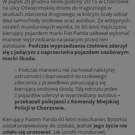
W piątek 20 grudnia około godziny 20:15 w Chorzowie
na ulicy Oświęcimskiej doszło do tragicznego w
skutkach zdarzenia drogowego, w którym brały udział
dwa samochody osobowe oraz autobus. Ze wstępnych
ustaleń mundurowych wynika, że 60-letni mężczyzna
kierujący pojazdem marki Fiat Panda usiłował wykonać
manewr wyprzedzania na jadącym przed nim
autobusie.
Podczas wyprzedzania czołowo zderzył
się z jadącym z naprzeciwka pojazdem osobowym
marki Skoda.
– Podczas manewru nie zachował należytej
ostrożności i doprowadził do czołowego
zdarzenia z prawidłowo poruszającą się
kierującą osobową skodą. Siłą odrzutu jeden
z pojazdów uderzył w wyprzedzany autobus
–
przekazali policjanci z Komendy Miejskiej
Policji w Chorzowie.
Kierujący Fiatem Panda 60-letni mieszkaniec Bytomia
został przewieziony do szpitala, jednak
jego życia nie
udało się uratować
. Jak ustalili mundurowi,