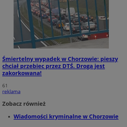
Śmiertelny wypadek w Chorzowie: pieszy
chciał przebiec przez DTŚ. Droga jest
zakorkowana!
61
reklama
Zobacz również
Wiadomości kryminalne w Chorzowie