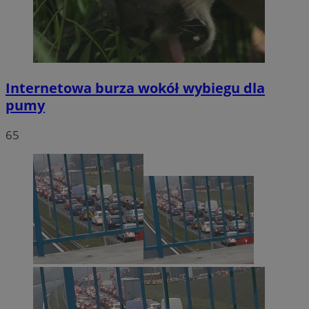
Internetowa burza wokół wybiegu dla
pumy
65