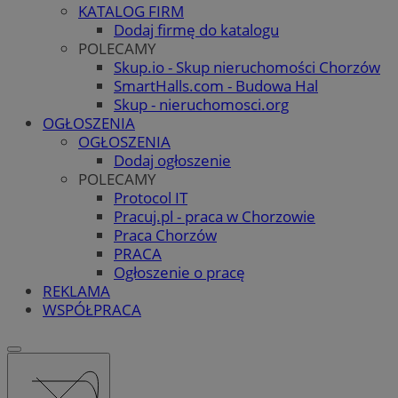
KATALOG FIRM
Dodaj firmę do katalogu
POLECAMY
Skup.io - Skup nieruchomości Chorzów
SmartHalls.com - Budowa Hal
Skup - nieruchomosci.org
OGŁOSZENIA
OGŁOSZENIA
Dodaj ogłoszenie
POLECAMY
Protocol IT
Pracuj.pl - praca w Chorzowie
Praca Chorzów
PRACA
Ogłoszenie o pracę
REKLAMA
WSPÓŁPRACA