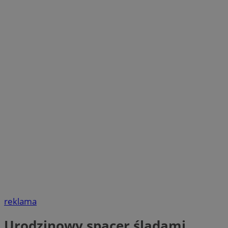
reklama
Urodzinowy spacer śladami