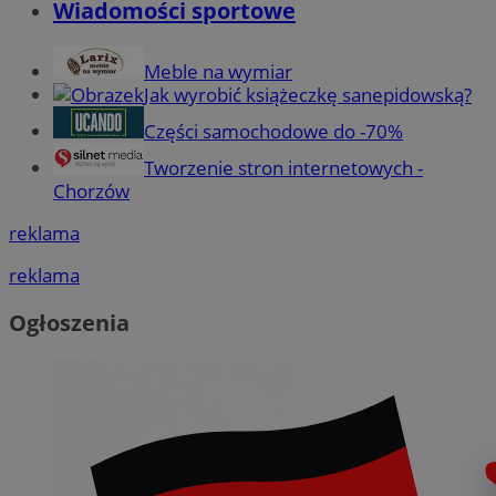
Wiadomości sportowe
Meble na wymiar
Jak wyrobić książeczkę sanepidowską?
Części samochodowe do -70%
Tworzenie stron internetowych -
Chorzów
reklama
reklama
Ogłoszenia