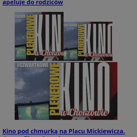
apeluje do rodziców
Kino pod chmurką na Placu Mickiewicza.