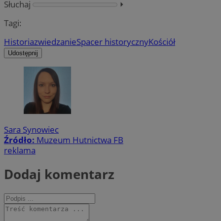
Słuchaj
⏵︎
Tagi:
Historia
zwiedzanie
Spacer historyczny
Kościół
Udostępnij
Sara Synowiec
Źródło:
Muzeum Hutnictwa FB
reklama
Dodaj komentarz