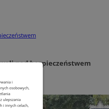
zpieczeństwem
uwali nad bezpieczeństwem
ywania i
danych osobowych,
etlania
az ulepszania
 i innych celach,