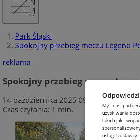
Park Śląski
Spokojny przebieg meczu Legend Po
reklama
Spokojny przebieg meczu Legen
Odpowiedzia
14 października 2025 09:00
My i nasi partne
Czas czytania: 1 min.
uzyskiwania dost
takich jak Twój a
spersonalizowanyc
usług.
Dostawcy s