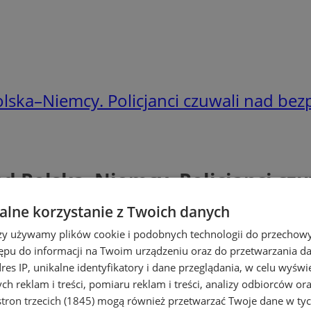
lska–Niemcy. Policjanci czuwali nad be
d Polska–Niemcy. Policjanci cz
lne korzystanie z Twoich danych
rzy używamy plików cookie i podobnych technologii do przechow
ępu do informacji na Twoim urządzeniu oraz do przetwarzania 
dres IP, unikalne identyfikatory i dane przeglądania, w celu wyświ
h reklam i treści, pomiaru reklam i treści, analizy odbiorców or
tron trzecich (1845)
mogą również przetwarzać Twoje dane w tych