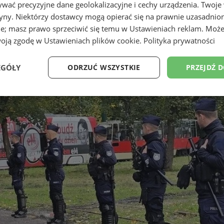
wać precyzyjne dane geolokalizacyjne i cechy urządzenia. Twoje
tryny. Niektórzy dostawcy mogą opierać się na prawnie uzasadnio
ie; masz prawo sprzeciwić się temu w
Ustawieniach reklam
. Może
woją zgodę w
Ustawieniach plików cookie
.
Polityka prywatności
EGÓŁY
ODRZUĆ WSZYSTKIE
PRZEJDŹ 
Wydajność
Targetowanie
Funkcjonalność
Ni
ezbędne
Wydajność
Targetowanie
Funkcjonalność
Niesklasyfikow
ie umożliwiają korzystanie z podstawowych funkcji strony internetowej, takich jak log
Bez niezbędnych plików cookie nie można prawidłowo korzystać ze strony internetowe
Okres
Provider
/
Domena
Opis
przechowywania