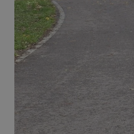
QeSessID
MvSessID
SessID
CookieScriptConse
__cf_bm
VISITOR_PRIVACY_
INGRESSCOOKIE