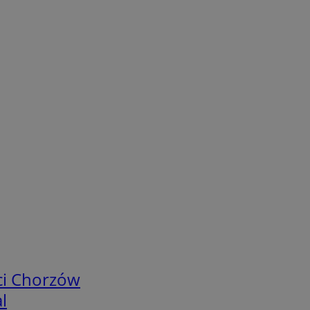
ci Chorzów
l