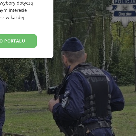
 wybory dotyczą
nym interesie
sz w każdej
DO PORTALU
esklasyfikowane
ane
owanie użytkownika i
j.