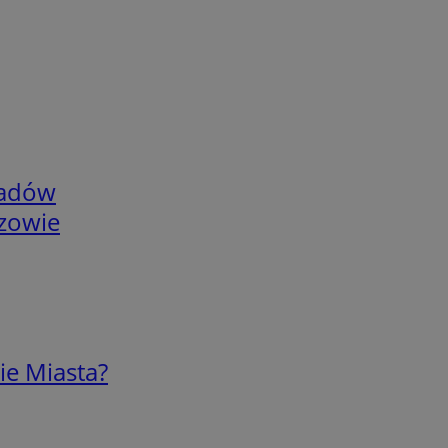
adów
rzowie
ie Miasta?