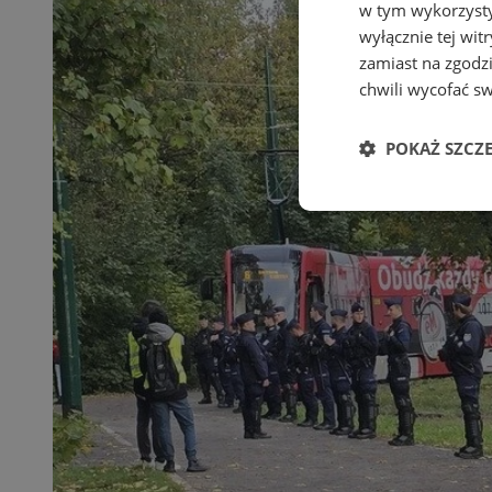
w tym wykorzysty
wyłącznie tej wi
zamiast na zgodz
chwili wycofać s
POKAŻ SZCZ
Niezbędne
Ni
Niezbędne pliki cook
zarządzanie kontem. 
Nazwa