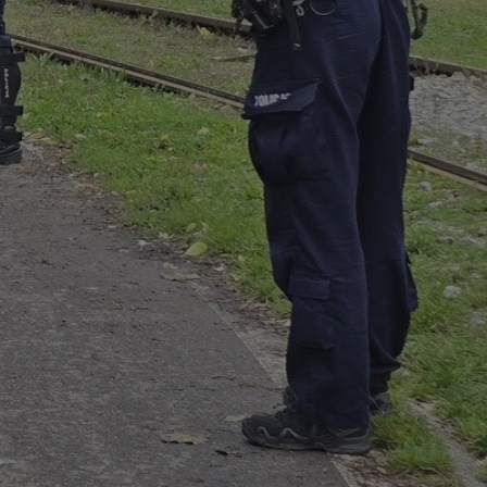
entyfikator sesji.
entyfikator sesji.
entyfikator sesji.
rzez usługę Cookie-
preferencji
 na pliki cookie.
ookie Cookie-
niania ludzi i
trony internetowej,
e ważnych raportów
ryny internetowej.
nformacje o zgodzie
ncjach dotyczących
ia z witryny.
olityki prywatności
ich przestrzeganie
temu użytkownik nie
woich preferencji,
 z regulacjami
erów obsługuje
ekście
lu optymalizacji