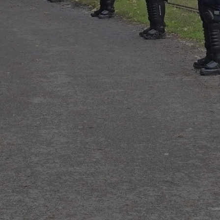
mojchorzow.pl
1 rok
Ten plik cookie przechowuje id
mojchorzow.pl
1 rok
Ten plik cookie przechowuje id
mojchorzow.pl
1 rok
Ten plik cookie przechowuje id
nt
4 tygodnie 2 dni
Ten plik cookie jest używany p
CookieScript
Script.com do zapamiętywania 
mojchorzow.pl
dotyczących zgody użytkownika
Jest to konieczne, aby baner c
Script.com działał poprawnie.
29 minut 53
Ten plik cookie służy do rozróż
Cloudflare Inc.
sekundy
botów. Jest to korzystne dla s
.temu.com
ponieważ umożliwia tworzeni
na temat korzystania z jej wit
METADATA
5 miesięcy 4
Ten plik cookie przechowuje i
YouTube
tygodnie
użytkownika oraz jego prefere
.youtube.com
prywatności podczas korzystan
Rejestruje wybory dotyczące p
Google Privacy Policy
i ustawień zgody, zapewniając 
w kolejnych wizytach. Dzięki 
musi ponownie konfigurować s
co zwiększa wygodę i zgodność
ochrony danych.
Sesja
Rejestruje, który klaster serw
NGINX Inc.
gościa. Jest to używane w kont
bh.contextweb.com
równoważenia obciążenia w ce
doświadczenia użytkownika.