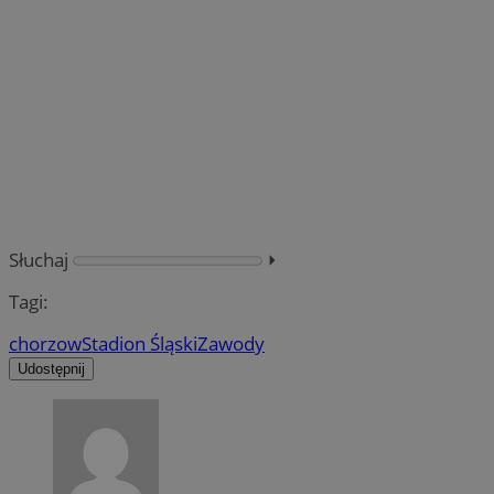
Słuchaj
⏵︎
Tagi:
chorzow
Stadion Śląski
Zawody
Udostępnij