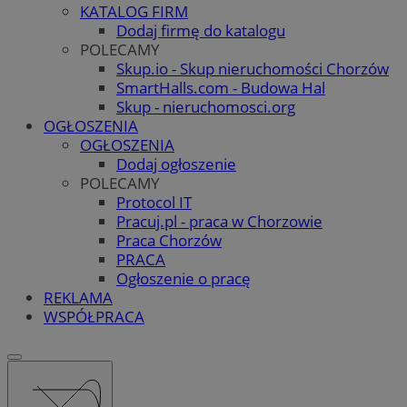
KATALOG FIRM
Dodaj firmę do katalogu
POLECAMY
Skup.io - Skup nieruchomości Chorzów
SmartHalls.com - Budowa Hal
Skup - nieruchomosci.org
OGŁOSZENIA
OGŁOSZENIA
Dodaj ogłoszenie
POLECAMY
Protocol IT
Pracuj.pl - praca w Chorzowie
Praca Chorzów
PRACA
Ogłoszenie o pracę
REKLAMA
WSPÓŁPRACA