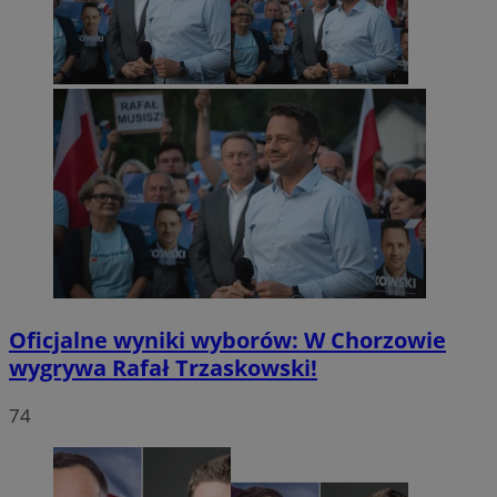
Oficjalne wyniki wyborów: W Chorzowie
wygrywa Rafał Trzaskowski!
74