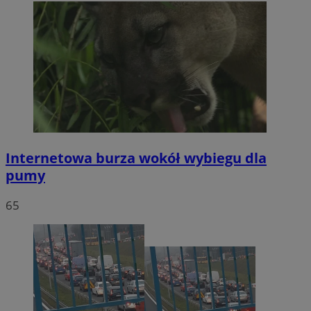
Internetowa burza wokół wybiegu dla
pumy
65