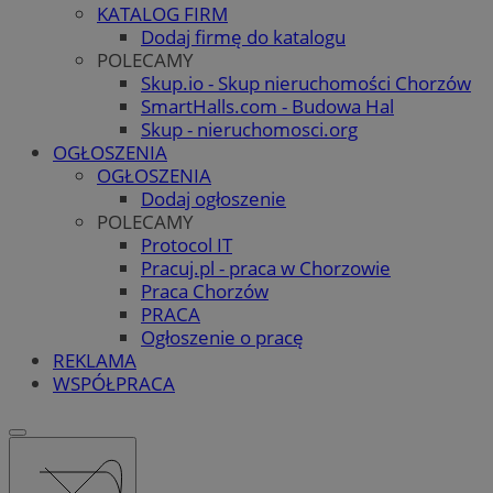
KATALOG FIRM
Dodaj firmę do katalogu
POLECAMY
Skup.io - Skup nieruchomości Chorzów
SmartHalls.com - Budowa Hal
Skup - nieruchomosci.org
OGŁOSZENIA
OGŁOSZENIA
Dodaj ogłoszenie
POLECAMY
Protocol IT
Pracuj.pl - praca w Chorzowie
Praca Chorzów
PRACA
Ogłoszenie o pracę
REKLAMA
WSPÓŁPRACA