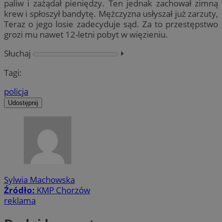
paliw i zażądał pieniędzy. Ten jednak zachował zimną
krew i spłoszył bandytę. Mężczyzna usłyszał już zarzuty,
Teraz o jego losie zadecyduje sąd. Za to przestępstwo
grozi mu nawet 12-letni pobyt w więzieniu.
Słuchaj
⏵︎
Tagi:
policja
Udostępnij
Sylwia Machowska
Źródło:
KMP Chorzów
reklama