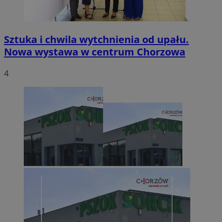
Sztuka i chwila wytchnienia od upału.
Nowa wystawa w centrum Chorzowa
4