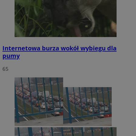
Internetowa burza wokół wybiegu dla
pumy
65