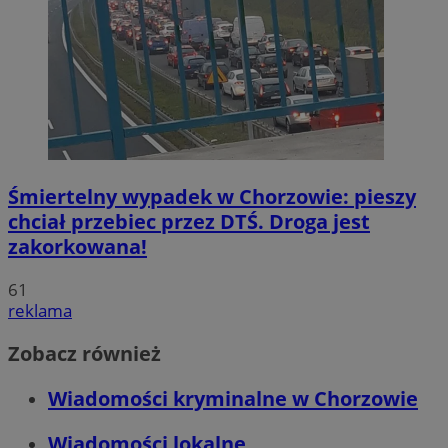
Śmiertelny wypadek w Chorzowie: pieszy
chciał przebiec przez DTŚ. Droga jest
zakorkowana!
61
reklama
Zobacz również
Wiadomości kryminalne w Chorzowie
Wiadomości lokalne