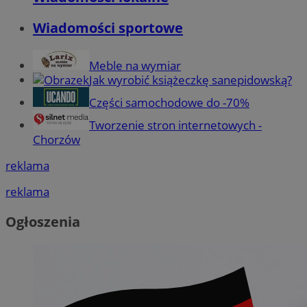
Wiadomości sportowe
Meble na wymiar
Jak wyrobić książeczkę sanepidowską?
Części samochodowe do -70%
Tworzenie stron internetowych -
Chorzów
reklama
reklama
Ogłoszenia