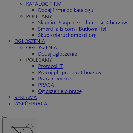
KATALOG FIRM
Dodaj firmę do katalogu
POLECAMY
Skup.io - Skup nieruchomości Chorzów
SmartHalls.com - Budowa Hal
Skup - nieruchomosci.org
OGŁOSZENIA
OGŁOSZENIA
Dodaj ogłoszenie
POLECAMY
Protocol IT
Pracuj.pl - praca w Chorzowie
Praca Chorzów
PRACA
Ogłoszenie o pracę
REKLAMA
WSPÓŁPRACA