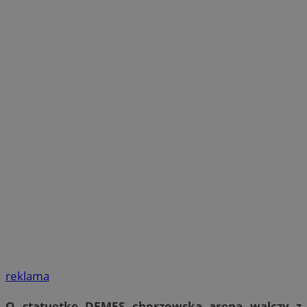
reklama
O statuetkę DEMES chorzowska arena walczy z