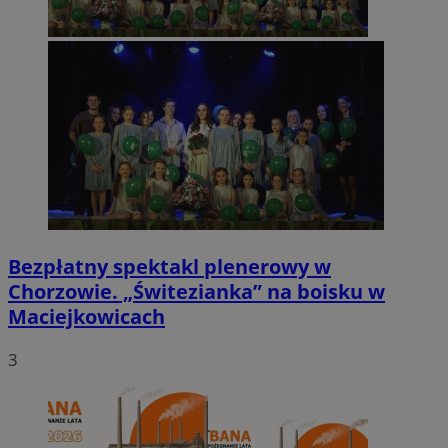
Bezpłatny spektakl plenerowy w
Chorzowie. „Świtezianka” na boisku w
Maciejkowicach
3