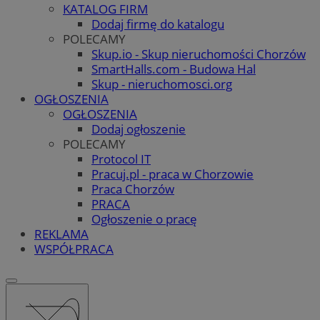
KATALOG FIRM
Dodaj firmę do katalogu
POLECAMY
Skup.io - Skup nieruchomości Chorzów
SmartHalls.com - Budowa Hal
Skup - nieruchomosci.org
OGŁOSZENIA
OGŁOSZENIA
Dodaj ogłoszenie
POLECAMY
Protocol IT
Pracuj.pl - praca w Chorzowie
Praca Chorzów
PRACA
Ogłoszenie o pracę
REKLAMA
WSPÓŁPRACA