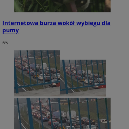
Internetowa burza wokół wybiegu dla
pumy
65