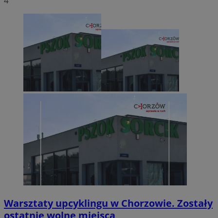
4
Warsztaty upcyklingu w Chorzowie. Zostały
ostatnie wolne miejsca