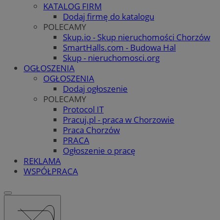
KATALOG FIRM
Dodaj firmę do katalogu
POLECAMY
Skup.io - Skup nieruchomości Chorzów
SmartHalls.com - Budowa Hal
Skup - nieruchomosci.org
OGŁOSZENIA
OGŁOSZENIA
Dodaj ogłoszenie
POLECAMY
Protocol IT
Pracuj.pl - praca w Chorzowie
Praca Chorzów
PRACA
Ogłoszenie o pracę
REKLAMA
WSPÓŁPRACA