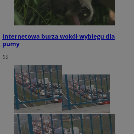
Internetowa burza wokół wybiegu dla
pumy
65