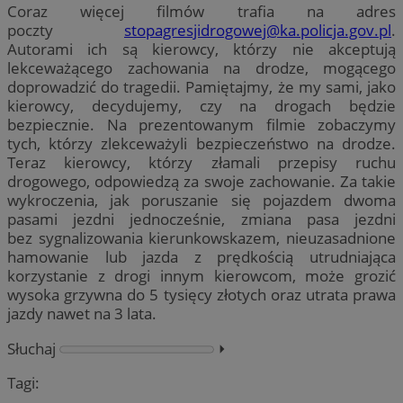
Coraz więcej filmów trafia na adres
poczty
stopagresjidrogowej@ka.policja.gov.pl
.
Autorami ich są kierowcy, którzy nie akceptują
lekceważącego zachowania na drodze, mogącego
doprowadzić do tragedii. Pamiętajmy, że my sami, jako
kierowcy, decydujemy, czy na drogach będzie
bezpiecznie. Na prezentowanym filmie zobaczymy
tych, którzy zlekceważyli bezpieczeństwo na drodze.
Teraz kierowcy, którzy złamali przepisy ruchu
drogowego, odpowiedzą za swoje zachowanie. Za takie
wykroczenia, jak poruszanie się pojazdem dwoma
pasami jezdni jednocześnie, zmiana pasa jezdni
bez sygnalizowania kierunkowskazem, nieuzasadnione
hamowanie lub jazda z prędkością utrudniająca
korzystanie z drogi innym kierowcom, może grozić
wysoka grzywna do 5 tysięcy złotych oraz utrata prawa
jazdy nawet na 3 lata.
Słuchaj
⏵︎
Tagi: