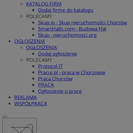
KATALOG FIRM
Dodaj firmę do katalogu
POLECAMY
Skup.io - Skup nieruchomości Chorzów
SmartHalls.com - Budowa Hal
Skup - nieruchomosci.org
OGŁOSZENIA
OGŁOSZENIA
Dodaj ogłoszenie
POLECAMY
Protocol IT
Pracuj.pl - praca w Chorzowie
Praca Chorzów
PRACA
Ogłoszenie o pracę
REKLAMA
WSPÓŁPRACA