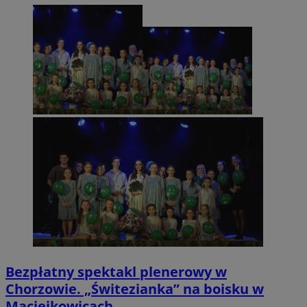
Bezpłatny spektakl plenerowy w
Chorzowie. „Świtezianka” na boisku w
Maciejkowicach