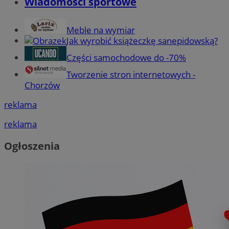
Wiadomości sportowe
Meble na wymiar
Jak wyrobić książeczkę sanepidowską?
Części samochodowe do -70%
Tworzenie stron internetowych -
Chorzów
reklama
reklama
Ogłoszenia