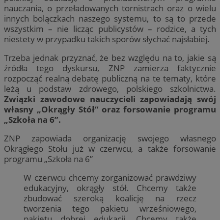
nauczania, o przeładowanych tornistrach oraz o wielu
innych bolączkach naszego systemu, to są to przede
wszystkim – nie licząc publicystów – rodzice, a tych
niestety w przypadku takich sporów słychać najsłabiej.
Trzeba jednak przyznać, że bez względu na to, jakie są
źródła tego dyskursu, ZNP zamierza faktycznie
rozpocząć realną debatę publiczną na te tematy, które
leżą u podstaw zdrowego, polskiego szkolnictwa.
Związki zawodowe nauczycieli zapowiadają swój
własny „Okrągły Stół” oraz forsowanie programu
„Szkoła na 6”.
ZNP zapowiada organizację swojego własnego
Okrągłego Stołu już w czerwcu, a także forsowanie
programu „Szkoła na 6”
W czerwcu chcemy zorganizować prawdziwy
edukacyjny, okrągły stół. Chcemy także
zbudować szeroką koalicję na rzecz
tworzenia tego pakietu wrześniowego,
pakietu dobrej edukacji. Chcemy także