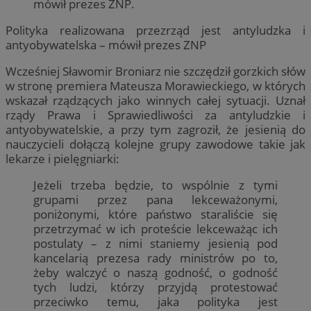
mówił prezes ZNP.
Polityka realizowana przezrząd jest antyludzka i
antyobywatelska – mówił prezes ZNP
Wcześniej Sławomir Broniarz nie szczędził gorzkich słów
w stronę premiera Mateusza Morawieckiego, w których
wskazał rządzących jako winnych całej sytuacji. Uznał
rządy Prawa i Sprawiedliwości za antyludzkie i
antyobywatelskie, a przy tym zagroził, że jesienią do
nauczycieli dołączą kolejne grupy zawodowe takie jak
lekarze i pielęgniarki:
Jeżeli trzeba będzie, to wspólnie z tymi
grupami przez pana lekceważonymi,
poniżonymi, które państwo staraliście się
przetrzymać w ich proteście lekceważąc ich
postulaty – z nimi staniemy jesienią pod
kancelarią prezesa rady ministrów po to,
żeby walczyć o naszą godność, o godność
tych ludzi, którzy przyjdą protestować
przeciwko temu, jaka polityka jest