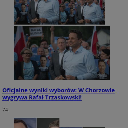
Oficjalne wyniki wyborów: W Chorzowie
wygrywa Rafał Trzaskowski!
74