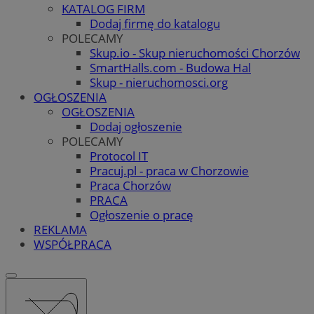
KATALOG FIRM
Dodaj firmę do katalogu
POLECAMY
Skup.io - Skup nieruchomości Chorzów
SmartHalls.com - Budowa Hal
Skup - nieruchomosci.org
OGŁOSZENIA
OGŁOSZENIA
Dodaj ogłoszenie
POLECAMY
Protocol IT
Pracuj.pl - praca w Chorzowie
Praca Chorzów
PRACA
Ogłoszenie o pracę
REKLAMA
WSPÓŁPRACA