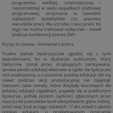
programów, wielkiej, schematycznej i
niepotrzebnej w wielu wypadkach podstawy
programowej, utrzymania w zawodzie
najlepszych dydaktyków czy poprawy
warunków pracy dla uczniów i nauczycieli, bo
tego nie można traktować rozłącznie – mówił
podczas konferencji prezes ZNP.
Kryzys to szansa – komentarz autora
Trudno jednak bezkrytycznie zgodzić się z tymi
twierdzeniami, bo w dyskursie publicznym, który
faktycznie został przez strajkujących zainicjowany,
sprawa jakości edukacji właściwie w ogóle nie była przez
nich podnoszona, a o poziomie polskiej edukacji nikt się
nawet podczas akcji protestacyjnej nie zająknął.
Owszem, takie tematy, które dotykały kluczowych dla
polskiej edukacji zagadnień, pojawiły się w publicznym
dyskursie, jednak poziom ciężkości zgłaszanych przez
nauczycieli postulatów leżał zdecydowanie gdzie indziej.
Jeżeli więc ktoś w ciągu ostatnich 17 dni mówił o jakości
polskiej edukacji, o przeładowanym programie