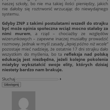
naszej szkoły, bo nie ma takiej ilości pieniędzy, jakich
nie dałoby się roztrwonić wrzucając do niewydajnego
systemu.
Gdyby ZNP z takimi postulatami wszedł do strajku
być może opinia społeczna wciąż mocno stałaby za
nimi murem
, a rząd – chociażby ze względów
wizerunkowych – zapewne inaczej musiałby prowadzić
rozmowy. Jednak w myśl zasady
„lepiej późno niż wcale”
pozostaje mieć nadzieję, że ostatnie 17 dni strajku dało
wszystkim do myślenia, bo ta
refleksja nad polską
edukacją jest niezbędna, jeżeli kolejne pokolenia
miałyby wykształcić swoje elity, których dzisiaj
niestety bardzo nam brakuje.
Słuchaj
⏵︎
Udostępnij