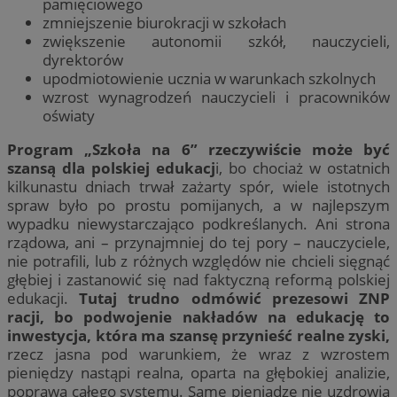
pamięciowego
zmniejszenie biurokracji w szkołach
zwiększenie autonomii szkół, nauczycieli,
dyrektorów
upodmiotowienie ucznia w warunkach szkolnych
wzrost wynagrodzeń nauczycieli i pracowników
oświaty
Program „Szkoła na 6” rzeczywiście może być
szansą dla polskiej edukacj
i, bo chociaż w ostatnich
kilkunastu dniach trwał zażarty spór, wiele istotnych
spraw było po prostu pomijanych, a w najlepszym
wypadku niewystarczająco podkreślanych. Ani strona
rządowa, ani – przynajmniej do tej pory – nauczyciele,
nie potrafili, lub z różnych względów nie chcieli sięgnąć
głębiej i zastanowić się nad faktyczną reformą polskiej
edukacji.
Tutaj trudno odmówić prezesowi ZNP
racji, bo podwojenie nakładów na edukację to
inwestycja, która ma szansę przynieść realne zyski,
rzecz jasna pod warunkiem, że wraz z wzrostem
pieniędzy nastąpi realna, oparta na głębokiej analizie,
poprawa całego systemu. Same pieniądze nie uzdrowią