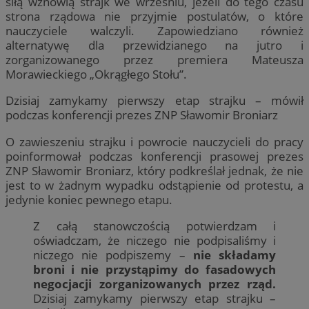
siłą wznowią strajk we wrześniu, jeżeli do tego czasu
strona rządowa nie przyjmie postulatów, o które
nauczyciele walczyli. Zapowiedziano również
alternatywę dla przewidzianego na jutro i
zorganizowanego przez premiera Mateusza
Morawieckiego „Okrągłego Stołu”.
Dzisiaj zamykamy pierwszy etap strajku – mówił
podczas konferencji prezes ZNP Sławomir Broniarz
O zawieszeniu strajku i powrocie nauczycieli do pracy
poinformował podczas konferencji prasowej prezes
ZNP Sławomir Broniarz, który podkreślał jednak, że nie
jest to w żadnym wypadku odstąpienie od protestu, a
jedynie koniec pewnego etapu.
Z całą stanowczością potwierdzam i
oświadczam, że niczego nie podpisaliśmy i
niczego nie podpiszemy –
nie składamy
broni i nie przystąpimy do fasadowych
negocjacji zorganizowanych przez rząd.
Dzisiaj zamykamy pierwszy etap strajku –