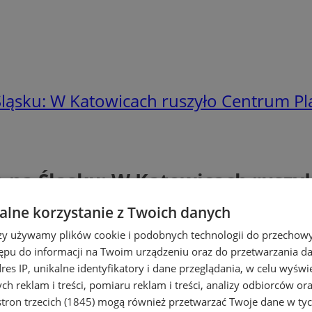
Śląsku: W Katowicach ruszyło Centrum P
e na Śląsku: W Katowicach rusz
lne korzystanie z Twoich danych
rzy używamy plików cookie i podobnych technologii do przechow
ępu do informacji na Twoim urządzeniu oraz do przetwarzania 
dres IP, unikalne identyfikatory i dane przeglądania, w celu wyświ
h reklam i treści, pomiaru reklam i treści, analizy odbiorców or
Zamów reklamę
tron trzecich (1845)
mogą również przetwarzać Twoje dane w tych