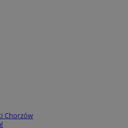
ci Chorzów
l