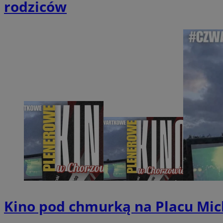
rodziców
QeSessID
MvSessID
SessID
CookieScriptConse
__cf_bm
VISITOR_PRIVACY_
INGRESSCOOKIE
Kino pod chmurką na Placu Mic