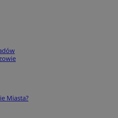
adów
rzowie
ie Miasta?