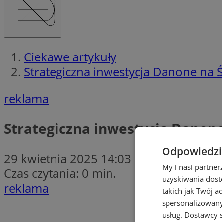
Ciekawe artykuły
Strategiczna inwestycja Danone na 
reklama
Strategiczna inwestycja Danon
Odpowiedzia
29 kwietnia 2025 14:03
My i nasi partne
Czas czytania: 0 min.
uzyskiwania dost
reklama
takich jak Twój a
spersonalizowanyc
usług.
Dostawcy s