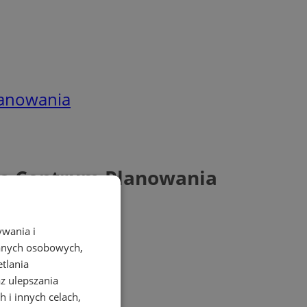
lanowania
yło Centrum Planowania
ywania i
danych osobowych,
etlania
az ulepszania
 i innych celach,