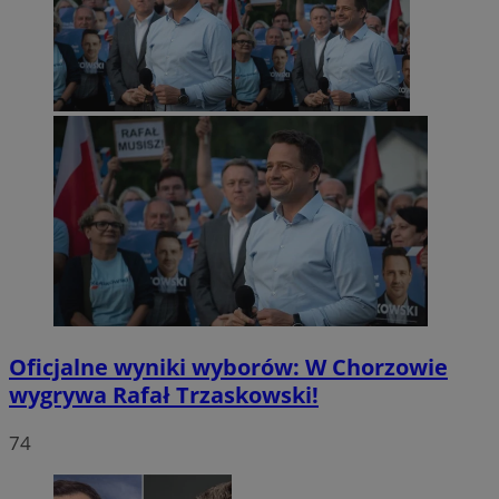
Oficjalne wyniki wyborów: W Chorzowie
wygrywa Rafał Trzaskowski!
74