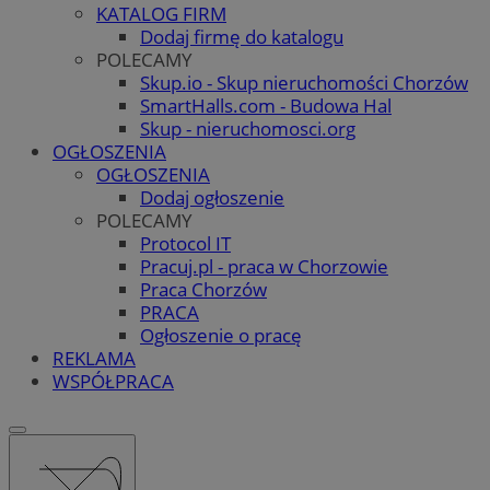
KATALOG FIRM
Dodaj firmę do katalogu
POLECAMY
Skup.io - Skup nieruchomości Chorzów
SmartHalls.com - Budowa Hal
Skup - nieruchomosci.org
OGŁOSZENIA
OGŁOSZENIA
Dodaj ogłoszenie
POLECAMY
Protocol IT
Pracuj.pl - praca w Chorzowie
Praca Chorzów
PRACA
Ogłoszenie o pracę
REKLAMA
WSPÓŁPRACA