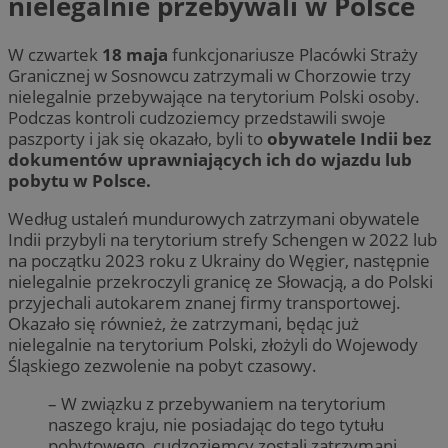
nielegalnie przebywali w Polsce
W czwartek
18 maja
funkcjonariusze Placówki Straży
Granicznej w Sosnowcu zatrzymali w Chorzowie trzy
nielegalnie przebywające na terytorium Polski osoby.
Podczas kontroli cudzoziemcy przedstawili swoje
paszporty i jak się okazało, byli to
obywatele Indii bez
dokumentów uprawniających ich do wjazdu lub
pobytu w Polsce.
Według ustaleń mundurowych zatrzymani obywatele
Indii przybyli na terytorium strefy Schengen w 2022 lub
na początku 2023 roku z Ukrainy do Węgier, następnie
nielegalnie przekroczyli granicę ze Słowacją, a do Polski
przyjechali autokarem znanej firmy transportowej.
Okazało się również, że zatrzymani, będąc już
nielegalnie na terytorium Polski, złożyli do Wojewody
Śląskiego zezwolenie na pobyt czasowy.
– W związku z przebywaniem na terytorium
naszego kraju, nie posiadając do tego tytułu
pobytowego, cudzoziemcy zostali zatrzymani