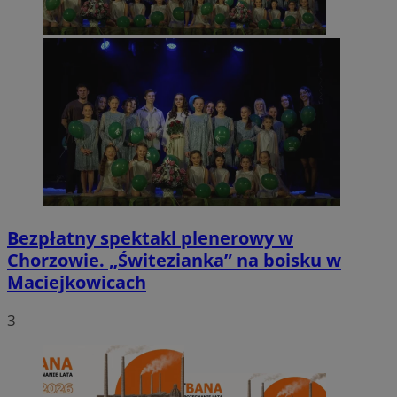
Bezpłatny spektakl plenerowy w
Chorzowie. „Świtezianka” na boisku w
Maciejkowicach
3