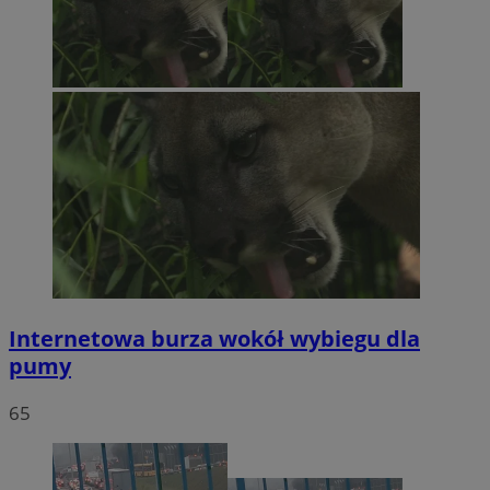
Internetowa burza wokół wybiegu dla
pumy
65