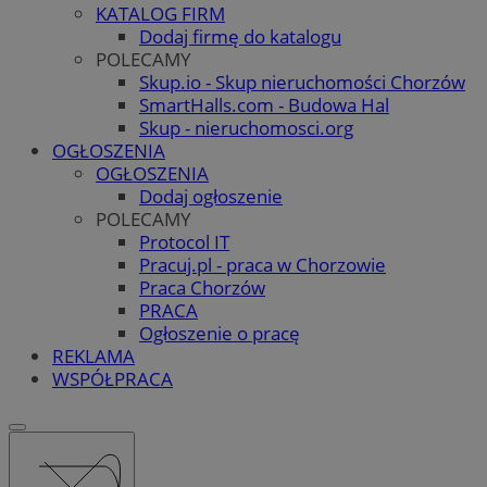
KATALOG FIRM
Dodaj firmę do katalogu
POLECAMY
Skup.io - Skup nieruchomości Chorzów
SmartHalls.com - Budowa Hal
Skup - nieruchomosci.org
OGŁOSZENIA
OGŁOSZENIA
Dodaj ogłoszenie
POLECAMY
Protocol IT
Pracuj.pl - praca w Chorzowie
Praca Chorzów
PRACA
Ogłoszenie o pracę
REKLAMA
WSPÓŁPRACA