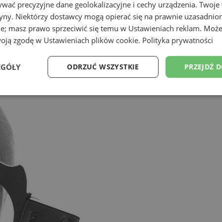
wać precyzyjne dane geolokalizacyjne i cechy urządzenia. Twoje
tryny. Niektórzy dostawcy mogą opierać się na prawnie uzasadnio
ie; masz prawo sprzeciwić się temu w
Ustawieniach reklam
. Może
woją zgodę w
Ustawieniach plików cookie
.
Polityka prywatności
EGÓŁY
ODRZUĆ WSZYSTKIE
PRZEJDŹ 
Wydajność
Targetowanie
Funkcjonalność
Ni
ezbędne
Wydajność
Targetowanie
Funkcjonalność
Niesklasyfikow
ie umożliwiają korzystanie z podstawowych funkcji strony internetowej, takich jak log
Bez niezbędnych plików cookie nie można prawidłowo korzystać ze strony internetowe
Okres
Provider
/
Domena
Opis
przechowywania