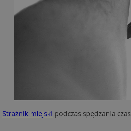
QeSessID
MvSessID
SessID
CookieScriptConse
__cf_bm
VISITOR_PRIVACY_
Strażnik miejski
podczas spędzania czas
INGRESSCOOKIE