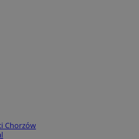
ci Chorzów
l