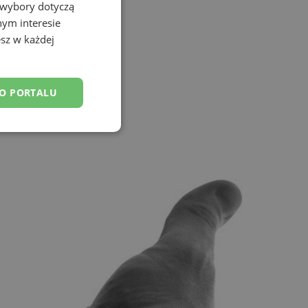
 wybory dotyczą
nym interesie
sz w każdej
DO PORTALU
esklasyfikowane
ane
owanie użytkownika i
j.