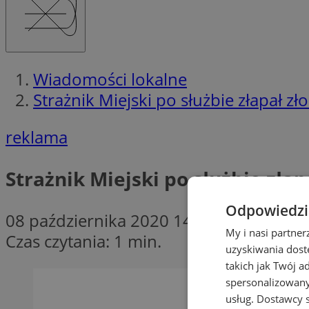
Wiadomości lokalne
Strażnik Miejski po służbie złapał zło
reklama
Strażnik Miejski po służbie złap
Odpowiedzia
08 października 2020 14:00
My i nasi partne
Czas czytania: 1 min.
uzyskiwania dost
takich jak Twój a
spersonalizowanyc
usług.
Dostawcy s