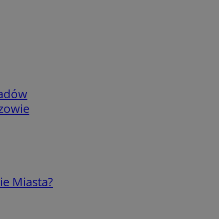
adów
rzowie
ie Miasta?