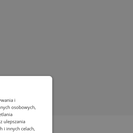
ywania i
danych osobowych,
etlania
az ulepszania
 i innych celach,