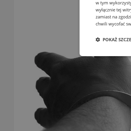
w tym wykorzysty
wyłącznie tej wi
zamiast na zgodz
chwili wycofać s
POKAŻ SZCZ
Niezbędne
Ni
Niezbędne pliki cook
zarządzanie kontem. 
Nazwa