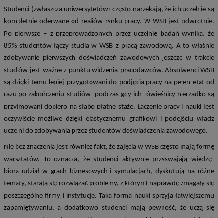
Studenci (zwłaszcza uniwersytetów) często narzekają, że ich uczelnie są
kompletnie oderwane od realiów rynku pracy. W WSB jest odwrotnie.
Po pierwsze – z przeprowadzonych przez uczelnię badań wynika, że
85% studentów łączy studia w WSB z pracą zawodową. A to właśnie
zdobywanie pierwszych doświadczeń zawodowych jeszcze w trakcie
studiów jest ważne z punktu widzenia pracodawców. Absolwenci WSB
są dzięki temu lepiej przygotowani do podjęcia pracy na pełen etat od
razu po zakończeniu studiów- podczas gdy ich rówieśnicy nierzadko są
przyjmowani dopiero na słabo płatne staże. Łączenie pracy i nauki jest
oczywiście możliwe dzięki elastycznemu grafikowi i podejściu władz
uczelni do zdobywania przez studentów doświadczenia zawodowego.
Nie bez znaczenia jest również fakt, że zajęcia w WSB często mają formę
warsztatów. To oznacza, że studenci aktywnie przyswajają wiedzę-
biorą udział w grach biznesowych i symulacjach, dyskutują na różne
tematy, starają się rozwiązać problemy, z którymi naprawdę zmagały się
poszczególne firmy i instytucje. Taka forma nauki sprzyja łatwiejszemu
zapamiętywaniu, a dodatkowo studenci mają pewność, że uczą się