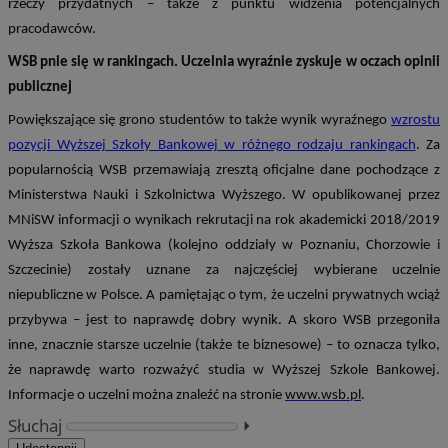
rzeczy przydatnych – także z punktu widzenia potencjalnych
pracodawców.
WSB pnie się w rankingach. Uczelnia wyraźnie zyskuje w oczach opinii
publicznej
Powiększające się grono studentów to także wynik wyraźnego
wzrostu
pozycji Wyższej Szkoły Bankowej w różnego rodzaju rankingach
. Za
popularnością WSB przemawiają zresztą oficjalne dane pochodzące z
Ministerstwa Nauki i Szkolnictwa Wyższego. W opublikowanej przez
MNiSW informacji o wynikach rekrutacji na rok akademicki 2018/2019
Wyższa Szkoła Bankowa (kolejno oddziały w Poznaniu, Chorzowie i
Szczecinie) zostały uznane za najczęściej wybierane uczelnie
niepubliczne w Polsce. A pamiętając o tym, że uczelni prywatnych wciąż
przybywa – jest to naprawdę dobry wynik. A skoro WSB przegoniła
inne, znacznie starsze uczelnie (także te biznesowe) – to oznacza tylko,
że naprawdę warto rozważyć studia w Wyższej Szkole Bankowej.
Informacje o uczelni można znaleźć na stronie
www.wsb.pl
.
Słuchaj
⏵︎