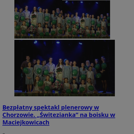
Bezpłatny spektakl plenerowy w
Chorzowie. „Świtezianka” na boisku w
Maciejkowicach