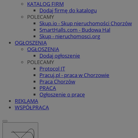
KATALOG FIRM
Dodaj firmę do katalogu
POLECAMY
Skup.io - Skup nieruchomości Chorzów
SmartHalls.com - Budowa Hal
Skup - nieruchomosci.org
OGŁOSZENIA
OGŁOSZENIA
Dodaj ogłoszenie
POLECAMY
Protocol IT
Pracuj.pl - praca w Chorzowie
Praca Chorzów
PRACA
Ogłoszenie o pracę
REKLAMA
WSPÓŁPRACA