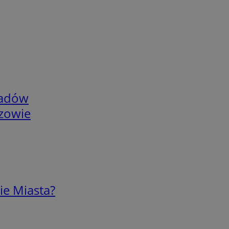
adów
rzowie
ie Miasta?