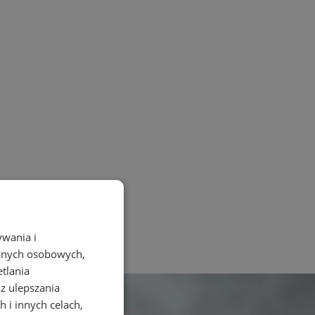
ywania i
danych osobowych,
etlania
az ulepszania
 i innych celach,