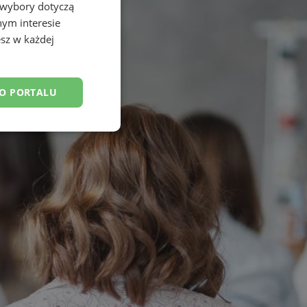
 wybory dotyczą
nym interesie
sz w każdej
DO PORTALU
esklasyfikowane
ane
owanie użytkownika i
j.