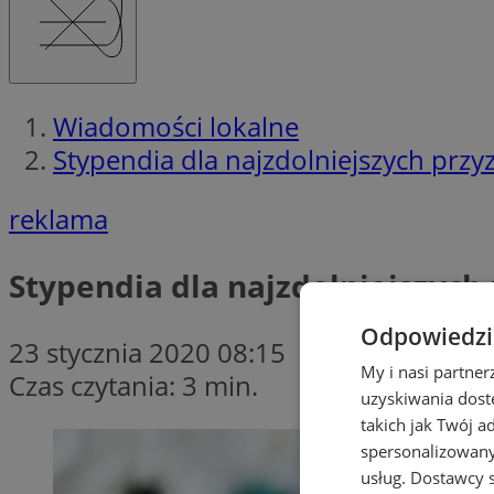
Wiadomości lokalne
Stypendia dla najzdolniejszych przy
reklama
Stypendia dla najzdolniejszych
Odpowiedzia
23 stycznia 2020 08:15
My i nasi partne
Czas czytania: 3 min.
uzyskiwania dost
takich jak Twój a
spersonalizowanyc
usług.
Dostawcy s