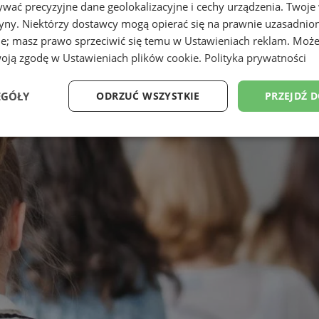
wać precyzyjne dane geolokalizacyjne i cechy urządzenia. Twoje
tryny. Niektórzy dostawcy mogą opierać się na prawnie uzasadnio
ie; masz prawo sprzeciwić się temu w
Ustawieniach reklam
. Może
woją zgodę w
Ustawieniach plików cookie
.
Polityka prywatności
EGÓŁY
ODRZUĆ WSZYSTKIE
PRZEJDŹ 
Wydajność
Targetowanie
Funkcjonalność
Ni
ezbędne
Wydajność
Targetowanie
Funkcjonalność
Niesklasyfikow
ie umożliwiają korzystanie z podstawowych funkcji strony internetowej, takich jak log
Bez niezbędnych plików cookie nie można prawidłowo korzystać ze strony internetowe
Okres
Provider
/
Domena
Opis
przechowywania