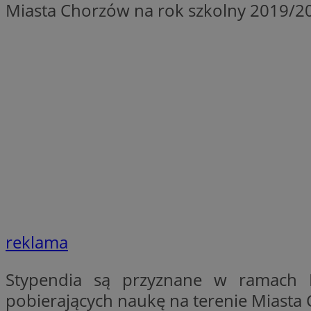
Miasta Chorzów na rok szkolny 2019/2
li_gc
Nazwa
Nazwa
openstat_umr82x3
Nazwa
openstat_gid
VP
pb_rtb_ev_part
openstat_pbi939ar
openstat_khpu8s
openstat_iy2unm5p
_clck
__gads
incap_ses_1688_32
openstat_wj089dcr
__Secure-
_clsk
ROLLOUT_TOKEN
reklama
visid_incap_322052
Stypendia są przyznane w ramach Mi
_clsk
bcookie
pobierających naukę na terenie Miasta