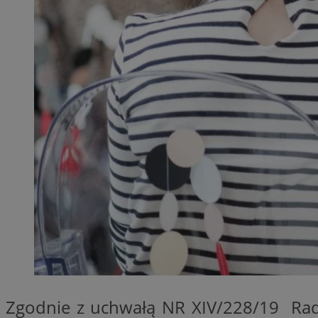
QeSessID
MvSessID
SessID
CookieScriptConse
__cf_bm
VISITOR_PRIVACY_
INGRESSCOOKIE
Zgodnie z uchwałą NR XIV/228/19 Rady