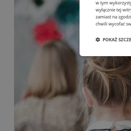
w tym wykorzysty
wyłącznie tej wi
zamiast na zgodz
chwili wycofać s
POKAŻ SZCZ
Niezbędne
Ni
Niezbędne pliki cook
zarządzanie kontem. 
Nazwa