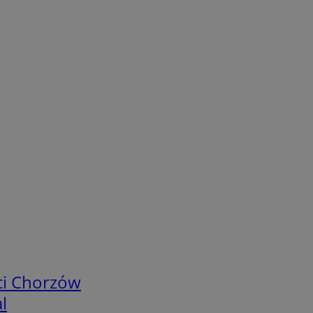
ci Chorzów
l