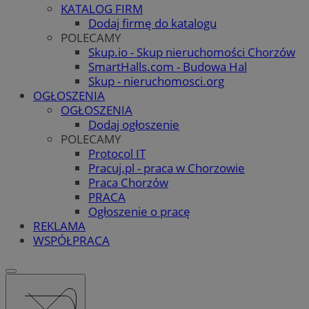
KATALOG FIRM
Dodaj firmę do katalogu
POLECAMY
Skup.io - Skup nieruchomości Chorzów
SmartHalls.com - Budowa Hal
Skup - nieruchomosci.org
OGŁOSZENIA
OGŁOSZENIA
Dodaj ogłoszenie
POLECAMY
Protocol IT
Pracuj.pl - praca w Chorzowie
Praca Chorzów
PRACA
Ogłoszenie o pracę
REKLAMA
WSPÓŁPRACA