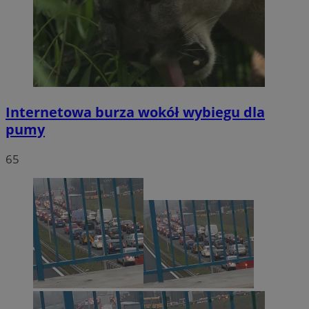
Internetowa burza wokół wybiegu dla
pumy
65