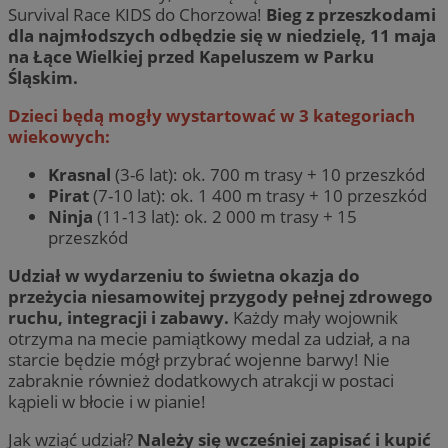
Survival Race KIDS do Chorzowa!
Bieg z przeszkodami
dla najmłodszych odbędzie się w niedzielę, 11 maja
na Łące Wielkiej przed Kapeluszem w Parku
Śląskim.
Dzieci będą mogły wystartować w 3 kategoriach
wiekowych:
Krasnal
(3-6 lat): ok. 700 m trasy + 10 przeszkód
Pirat
(7-10 lat): ok. 1 400 m trasy + 10 przeszkód
Ninja
(11-13 lat): ok. 2 000 m trasy + 15
przeszkód
Udział w wydarzeniu to świetna okazja do
przeżycia niesamowitej przygody pełnej zdrowego
ruchu, integracji i zabawy.
Każdy mały wojownik
otrzyma na mecie pamiątkowy medal za udział, a na
starcie będzie mógł przybrać wojenne barwy! Nie
zabraknie również dodatkowych atrakcji w postaci
kąpieli w błocie i w pianie!
Jak wziąć udział?
Należy się wcześniej zapisać i kupić