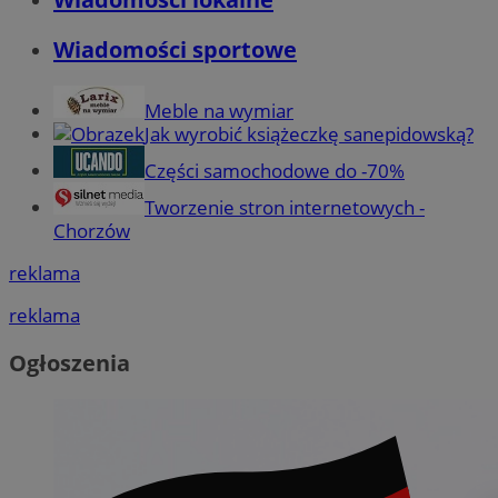
Wiadomości sportowe
Meble na wymiar
Jak wyrobić książeczkę sanepidowską?
Części samochodowe do -70%
Tworzenie stron internetowych -
Chorzów
reklama
reklama
Ogłoszenia