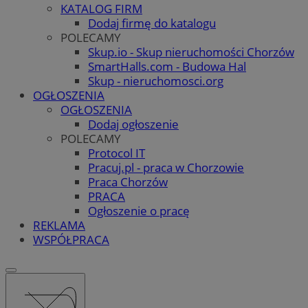
KATALOG FIRM
Dodaj firmę do katalogu
POLECAMY
Skup.io - Skup nieruchomości Chorzów
SmartHalls.com - Budowa Hal
Skup - nieruchomosci.org
OGŁOSZENIA
OGŁOSZENIA
Dodaj ogłoszenie
POLECAMY
Protocol IT
Pracuj.pl - praca w Chorzowie
Praca Chorzów
PRACA
Ogłoszenie o pracę
REKLAMA
WSPÓŁPRACA