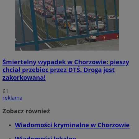
Śmiertelny wypadek w Chorzowie: pieszy
chciał przebiec przez DTŚ. Droga jest
zakorkowana!
61
reklama
Zobacz również
Wiadomości kryminalne w Chorzowie
Wiadomości lokalne