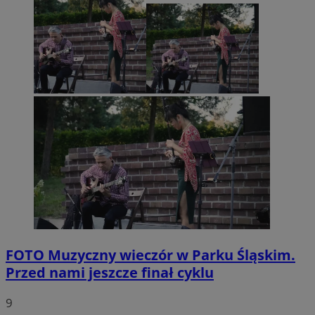
FOTO
Muzyczny wieczór w Parku Śląskim.
Przed nami jeszcze finał cyklu
9