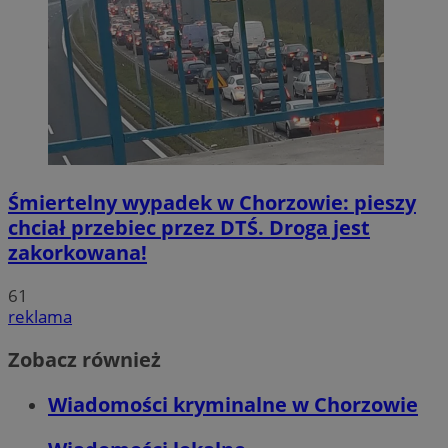
Śmiertelny wypadek w Chorzowie: pieszy
chciał przebiec przez DTŚ. Droga jest
zakorkowana!
61
reklama
Zobacz również
Wiadomości kryminalne w Chorzowie