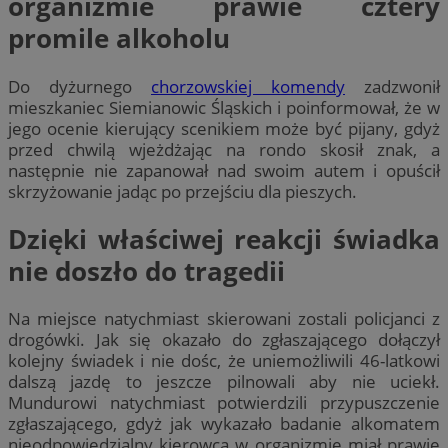
organizmie prawie cztery
promile alkoholu
Do dyżurnego
chorzowskiej komendy
zadzwonił
mieszkaniec Siemianowic Śląskich i poinformował, że w
jego ocenie kierujący scenikiem może być pijany, gdyż
przed chwilą wjeżdżając na rondo skosił znak, a
następnie nie zapanował nad swoim autem i opuścił
skrzyżowanie jadąc po przejściu dla pieszych.
Dzięki właściwej reakcji świadka
nie doszło do tragedii
Na miejsce natychmiast skierowani zostali policjanci z
drogówki. Jak się okazało do zgłaszającego dołączył
kolejny świadek i nie dośc, że uniemożliwili 46-latkowi
dalszą jazdę to jeszcze pilnowali aby nie uciekł.
Mundurowi natychmiast potwierdzili przypuszczenie
zgłaszającego, gdyż jak wykazało badanie alkomatem
nieodpowiedzialny kierowca w organizmie miał prawie