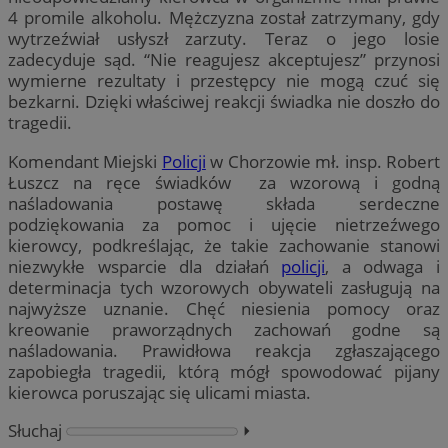
4 promile alkoholu. Mężczyzna został zatrzymany, gdy
wytrzeźwiał usłyszł zarzuty. Teraz o jego losie
zadecyduje sąd. “Nie reagujesz akceptujesz” przynosi
wymierne rezultaty i przestępcy nie mogą czuć się
bezkarni. Dzięki właściwej reakcji świadka nie doszło do
tragedii.
Komendant Miejski
Policji
w Chorzowie mł. insp. Robert
Łuszcz na ręce świadków za wzorową i godną
naśladowania postawę składa serdeczne
podziękowania za pomoc i ujęcie nietrzeźwego
kierowcy, podkreślając, że takie zachowanie stanowi
niezwykłe wsparcie dla działań
policji
, a odwaga i
determinacja tych wzorowych obywateli zasługują na
najwyższe uznanie. Chęć niesienia pomocy oraz
kreowanie praworządnych zachowań godne są
naśladowania. Prawidłowa reakcja zgłaszającego
zapobiegła tragedii, którą mógł spowodować pijany
kierowca poruszając się ulicami miasta.
Słuchaj
⏵︎