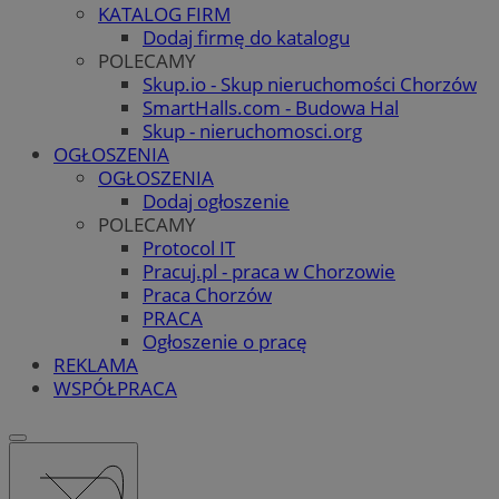
KATALOG FIRM
Dodaj firmę do katalogu
POLECAMY
Skup.io - Skup nieruchomości Chorzów
SmartHalls.com - Budowa Hal
Skup - nieruchomosci.org
OGŁOSZENIA
OGŁOSZENIA
Dodaj ogłoszenie
POLECAMY
Protocol IT
Pracuj.pl - praca w Chorzowie
Praca Chorzów
PRACA
Ogłoszenie o pracę
REKLAMA
WSPÓŁPRACA