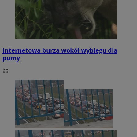
Internetowa burza wokół wybiegu dla
pumy
65