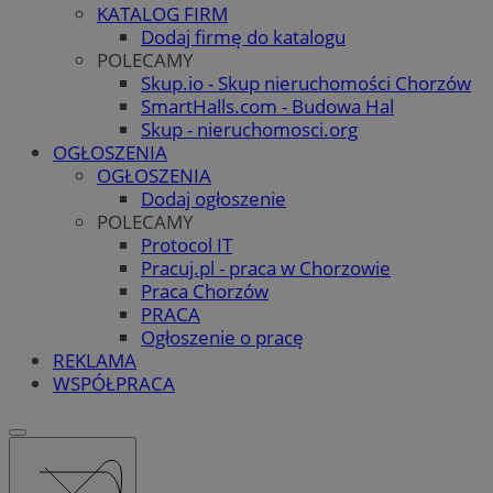
KATALOG FIRM
Dodaj firmę do katalogu
POLECAMY
Skup.io - Skup nieruchomości Chorzów
SmartHalls.com - Budowa Hal
Skup - nieruchomosci.org
OGŁOSZENIA
OGŁOSZENIA
Dodaj ogłoszenie
POLECAMY
Protocol IT
Pracuj.pl - praca w Chorzowie
Praca Chorzów
PRACA
Ogłoszenie o pracę
REKLAMA
WSPÓŁPRACA