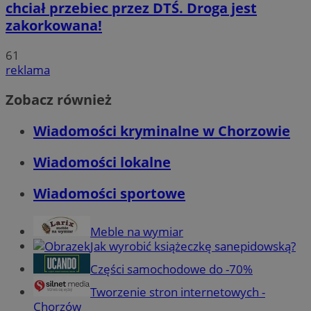
chciał przebiec przez DTŚ. Droga jest
zakorkowana!
61
reklama
Zobacz również
Wiadomości kryminalne w Chorzowie
Wiadomości lokalne
Wiadomości sportowe
Meble na wymiar
Jak wyrobić książeczkę sanepidowską?
Części samochodowe do -70%
Tworzenie stron internetowych -
Chorzów