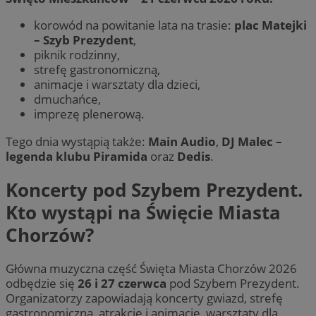
korowód na powitanie lata na trasie:
plac Matejki
– Szyb Prezydent
,
piknik rodzinny,
strefę gastronomiczną,
animacje i warsztaty dla dzieci,
dmuchańce,
imprezę plenerową.
Tego dnia wystąpią także:
Main Audio
,
DJ Malec –
legenda klubu Piramida
oraz
Dedis
.
Koncerty pod Szybem Prezydent.
Kto wystąpi na Święcie Miasta
Chorzów?
Główna muzyczna część Święta Miasta Chorzów 2026
odbędzie się
26 i 27 czerwca
pod Szybem Prezydent.
Organizatorzy zapowiadają koncerty gwiazd, strefę
gastronomiczną, atrakcje i animacje, warsztaty dla