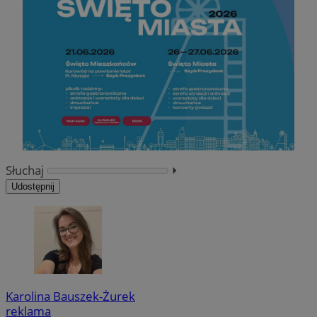
Słuchaj
⏵︎
Udostępnij
Karolina Bauszek-Żurek
reklama