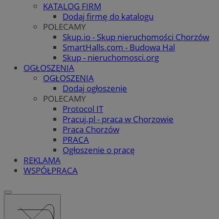
KATALOG FIRM
Dodaj firmę do katalogu
POLECAMY
Skup.io - Skup nieruchomości Chorzów
SmartHalls.com - Budowa Hal
Skup - nieruchomosci.org
OGŁOSZENIA
OGŁOSZENIA
Dodaj ogłoszenie
POLECAMY
Protocol IT
Pracuj.pl - praca w Chorzowie
Praca Chorzów
PRACA
Ogłoszenie o pracę
REKLAMA
WSPÓŁPRACA