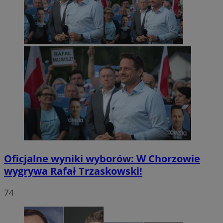
Oficjalne wyniki wyborów: W Chorzowie
wygrywa Rafał Trzaskowski!
74