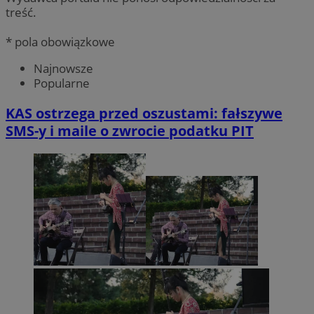
treść.
* pola obowiązkowe
Najnowsze
Popularne
KAS ostrzega przed oszustami: fałszywe
SMS-y i maile o zwrocie podatku PIT