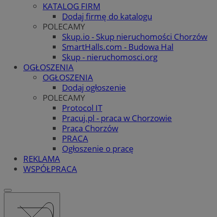
KATALOG FIRM
Dodaj firmę do katalogu
POLECAMY
Skup.io - Skup nieruchomości Chorzów
SmartHalls.com - Budowa Hal
Skup - nieruchomosci.org
OGŁOSZENIA
OGŁOSZENIA
Dodaj ogłoszenie
POLECAMY
Protocol IT
Pracuj.pl - praca w Chorzowie
Praca Chorzów
PRACA
Ogłoszenie o pracę
REKLAMA
WSPÓŁPRACA