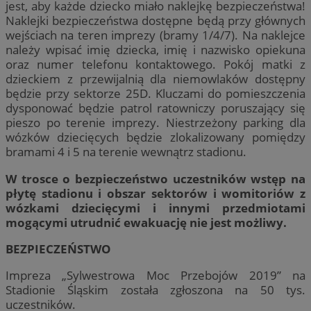
jest, aby każde dziecko miało naklejkę bezpieczeństwa!
Naklejki bezpieczeństwa dostępne będą przy głównych
wejściach na teren imprezy (bramy 1/4/7). Na naklejce
należy wpisać imię dziecka, imię i nazwisko opiekuna
oraz numer telefonu kontaktowego. Pokój matki z
dzieckiem z przewijalnią dla niemowlaków dostępny
będzie przy sektorze 25D. Kluczami do pomieszczenia
dysponować będzie patrol ratowniczy poruszający się
pieszo po terenie imprezy. Niestrzeżony parking dla
wózków dziecięcych będzie zlokalizowany pomiędzy
bramami 4 i 5 na terenie wewnątrz stadionu.
W trosce o bezpieczeństwo uczestników wstęp na
płytę stadionu i obszar sektorów i womitoriów z
wózkami dziecięcymi i innymi przedmiotami
mogącymi utrudnić ewakuację nie jest możliwy.
BEZPIECZEŃSTWO
Impreza „Sylwestrowa Moc Przebojów 2019” na
Stadionie Śląskim została zgłoszona na 50 tys.
uczestników.