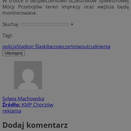
W trosce o bezpieczeństwo uczestników Sylwestrowej
Mocy Przebojów teren imprezy oraz wejścia będą
monitorowane.
Słuchaj
⏵︎
Tagi:
policja
Stadion Śląski
bezpieczeństwo
utrudnienia
Udostępnij
Sylwia Machowska
Źródło:
KMP Chorzów
reklama
Dodaj komentarz