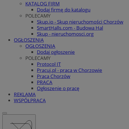
KATALOG FIRM
Dodaj firmę do katalogu
POLECAMY
Skup.io - Skup nieruchomości Chorzów
SmartHalls.com - Budowa Hal
Skup - nieruchomosci.org
OGŁOSZENIA
OGŁOSZENIA
Dodaj ogłoszenie
POLECAMY
Protocol IT
Pracuj.pl - praca w Chorzowie
Praca Chorzów
PRACA
Ogłoszenie o pracę
REKLAMA
WSPÓŁPRACA