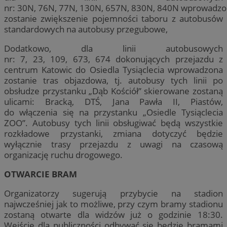
nr: 30N, 76N, 77N, 130N, 657N, 830N, 840N wprowadz
zostanie zwiększenie pojemności taboru z autobusów
standardowych na autobusy przegubowe,
Dodatkowo, dla linii autobusowych
nr: 7, 23, 109, 673, 674 dokonujących przejazdu z
centrum Katowic do Osiedla Tysiąclecia wprowadzona
zostanie tras objazdowa, tj. autobusy tych linii po
obsłudze przystanku „Dąb Kościół” skierowane zostaną
ulicami: Bracką, DTŚ, Jana Pawła II, Piastów,
do włączenia się na przystanku „Osiedle Tysiąclecia
ZOO”. Autobusy tych linii obsługiwać będą wszystkie
rozkładowe przystanki, zmiana dotyczyć będzie
wyłącznie trasy przejazdu z uwagi na czasową
organizację ruchu drogowego.
OTWARCIE BRAM
Organizatorzy sugerują przybycie na stadion
najwcześniej jak to możliwe, przy czym bramy stadionu
zostaną otwarte dla widzów już o godzinie 18:30.
Wejście dla publiczności odbywać się będzie bramami