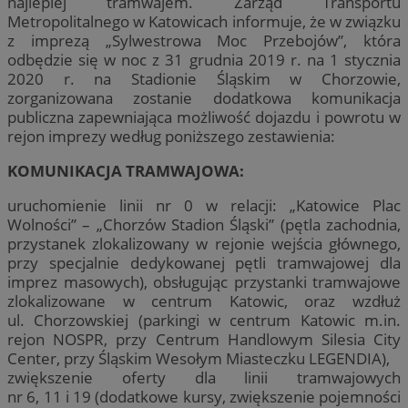
najlepiej tramwajem. Zarząd Transportu
Metropolitalnego w Katowicach informuje, że w związku
z imprezą „Sylwestrowa Moc Przebojów”, która
odbędzie się w noc z 31 grudnia 2019 r. na 1 stycznia
2020 r. na Stadionie Śląskim w Chorzowie,
zorganizowana zostanie dodatkowa komunikacja
publiczna zapewniająca możliwość dojazdu i powrotu w
rejon imprezy według poniższego zestawienia:
KOMUNIKACJA TRAMWAJOWA:
uruchomienie linii nr 0 w relacji: „Katowice Plac
Wolności” – „Chorzów Stadion Śląski” (pętla zachodnia,
przystanek zlokalizowany w rejonie wejścia głównego,
przy specjalnie dedykowanej pętli tramwajowej dla
imprez masowych), obsługując przystanki tramwajowe
zlokalizowane w centrum Katowic, oraz wzdłuż
ul. Chorzowskiej (parkingi w centrum Katowic m.in.
rejon NOSPR, przy Centrum Handlowym Silesia City
Center, przy Śląskim Wesołym Miasteczku LEGENDIA),
zwiększenie oferty dla linii tramwajowych
nr 6, 11 i 19 (dodatkowe kursy, zwiększenie pojemności