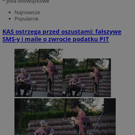
* pola obowiązkowe
Najnowsze
Popularne
KAS ostrzega przed oszustami: fałszywe
SMS-y i maile o zwrocie podatku PIT