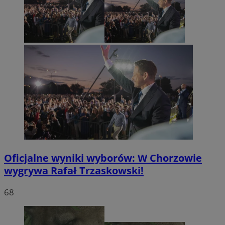
Oficjalne wyniki wyborów: W Chorzowie
wygrywa Rafał Trzaskowski!
68