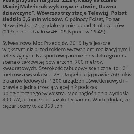
Peak przypadł na godz. 22.34, kiedy na scenie
Maciej Maleńczuk wykonywał utwór „Dawna
dziewczyno”. Wówczas trzy stacje Telewizji Polsat
śledziło 3,6 mln widzów.
O północy Polsat, Polsat
News i Polsat 2 oglądało łącznie ponad 3 mln widzów
(21,9 proc. udziału w 4+ i 29,6 proc. w 16-49).
Sylwestrowa Moc Przebojów 2019 była jeszcze
większym niż przed rokiem wyzwaniem realizacyjnym i
telewizyjnym. Na sportowej arenie powstała ogromna
scena o całkowitej powierzchni 760 metrów
kwadratowych. Szerokość zabudowy scenicznej to 121
metrów a wysokość – 28. Uzupełniło ją prawie 760 mkw
ekranów ledowych i 1200 urządzeń oświetleniowych –
prawie o jedną trzecią więcej niż podczas
ubiegłorocznego Sylwestra. Moc nagłośnienia wyniosła
400 kW, a koncert pokazało 16 kamer. Warto dodać, że
ciężar sceny to aż 360 ton!