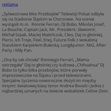
reklama
„Sylwestrowa Moc Przebojów” Telewizji Polsat odbyła
się na Stadionie Śląskim w Chorzowie. Na scenie
wystąpili m.in. Ronnie Ferrari, DJ Bobo, Mikolas Josef,
La Bouche, Captain Jack, Mr. President, Sławomir,
Michał Szpak, Maciej Maleńczuk, Cleo, Daj to głośniej,
Piersi, Ich Troje, Feel, Enej, Future Folk z wokalistą
Staszkiem Karpielem-Bułecką, Long&Junior, MiG, After
Party i Miły Pan.
„Ona by tak chciała” Ronniego Ferrari, „Mama
ostrzegała” Daj to głośniej czy kultowa „Chihuahua” DJ
Bobo to tylko kilka przebojów, które porwały
imprezowiczów na Śląsku i przed telewizorami.
Specjalne życzenia noworoczne złożyli im między
innymi: światowej klasy tenor Andrea Bocelii i jedna z
najbardziej uznanych na świecie wokalistek Celine Dion.