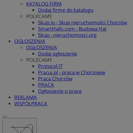
KATALOG FIRM
Dodaj firmę do katalogu
POLECAMY
Skup.io - Skup nieruchomości Chorzów
SmartHalls.com - Budowa Hal
Skup - nieruchomosci.org
OGŁOSZENIA
OGŁOSZENIA
Dodaj ogłoszenie
POLECAMY
Protocol IT
Pracuj.pl - praca w Chorzowie
Praca Chorzów
PRACA
Ogłoszenie o pracę
REKLAMA
WSPÓŁPRACA