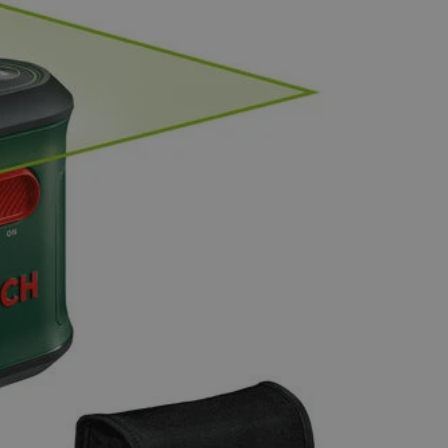
entyfikator sesji.
entyfikator sesji.
entyfikator sesji.
rzez usługę Cookie-
preferencji
 na pliki cookie.
ookie Cookie-
niania ludzi i
trony internetowej,
e ważnych raportów
ryny internetowej.
nformacje o zgodzie
ncjach dotyczących
ia z witryny.
olityki prywatności
ich przestrzeganie
temu użytkownik nie
woich preferencji,
 z regulacjami
erów obsługuje
ekście
lu optymalizacji