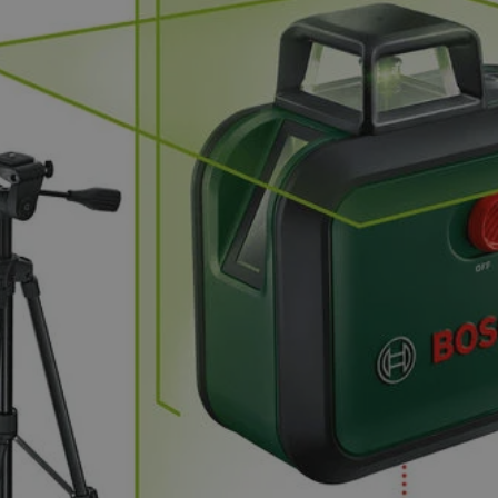
mojchorzow.pl
1 rok
Ten plik cookie przechowuje id
mojchorzow.pl
1 rok
Ten plik cookie przechowuje id
mojchorzow.pl
1 rok
Ten plik cookie przechowuje id
nt
4 tygodnie 2 dni
Ten plik cookie jest używany p
CookieScript
Script.com do zapamiętywania 
mojchorzow.pl
dotyczących zgody użytkownika
Jest to konieczne, aby baner c
Script.com działał poprawnie.
29 minut 53
Ten plik cookie służy do rozróż
Cloudflare Inc.
sekundy
botów. Jest to korzystne dla s
.temu.com
ponieważ umożliwia tworzeni
na temat korzystania z jej wit
METADATA
5 miesięcy 4
Ten plik cookie przechowuje i
YouTube
tygodnie
użytkownika oraz jego prefere
.youtube.com
prywatności podczas korzystan
Rejestruje wybory dotyczące p
Google Privacy Policy
i ustawień zgody, zapewniając 
w kolejnych wizytach. Dzięki 
musi ponownie konfigurować s
co zwiększa wygodę i zgodność
ochrony danych.
Sesja
Rejestruje, który klaster serw
NGINX Inc.
gościa. Jest to używane w kont
bh.contextweb.com
równoważenia obciążenia w ce
doświadczenia użytkownika.