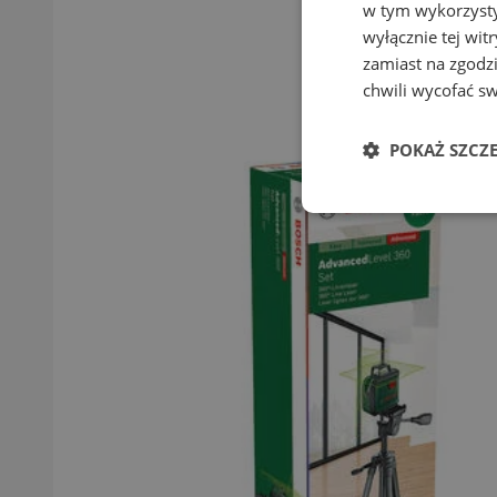
w tym wykorzysty
wyłącznie tej wi
zamiast na zgodz
chwili wycofać s
POKAŻ SZCZ
Niezbędne
Ni
Niezbędne pliki cook
zarządzanie kontem. 
Nazwa