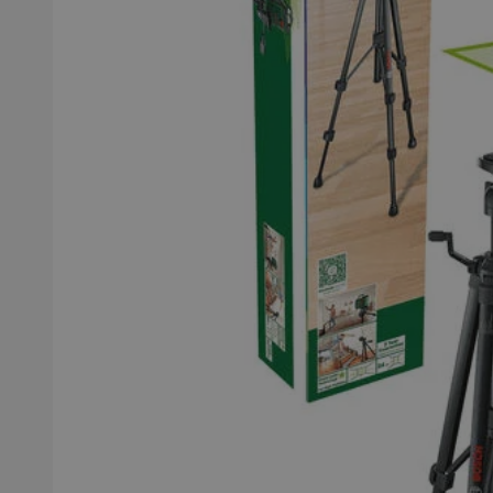
QeSessID
MvSessID
SessID
CookieScriptConse
__cf_bm
VISITOR_PRIVACY_
INGRESSCOOKIE