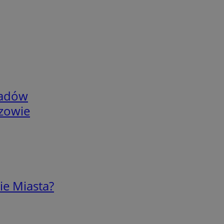
adów
rzowie
ie Miasta?