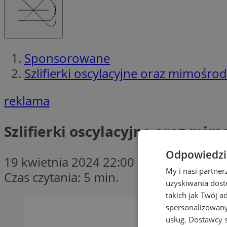
Sponsorowane
Szlifierki oscylacyjne oraz mimośro
reklama
Szlifierki oscylacyjne oraz mi
Odpowiedzia
19 kwietnia 2024 22:00
My i nasi partne
Czas czytania: 5 min.
uzyskiwania dost
takich jak Twój a
spersonalizowanyc
usług.
Dostawcy s