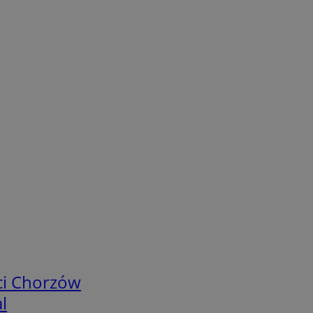
ci Chorzów
l