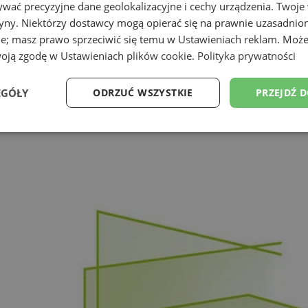
wać precyzyjne dane geolokalizacyjne i cechy urządzenia. Twoje
tryny. Niektórzy dostawcy mogą opierać się na prawnie uzasadnio
ie; masz prawo sprzeciwić się temu w
Ustawieniach reklam
. Może
woją zgodę w
Ustawieniach plików cookie
.
Polityka prywatności
EGÓŁY
ODRZUĆ WSZYSTKIE
PRZEJDŹ 
Wydajność
Targetowanie
Funkcjonalność
Ni
ezbędne
Wydajność
Targetowanie
Funkcjonalność
Niesklasyfikow
ie umożliwiają korzystanie z podstawowych funkcji strony internetowej, takich jak log
Bez niezbędnych plików cookie nie można prawidłowo korzystać ze strony internetowe
Okres
Provider
/
Domena
Opis
przechowywania