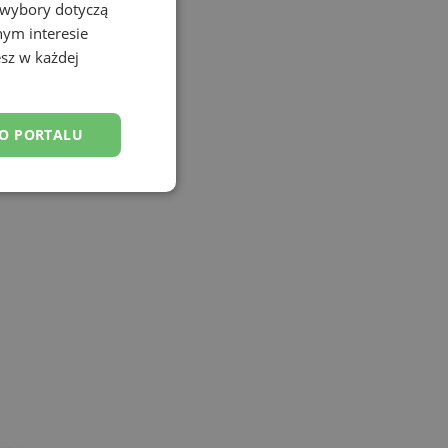
 wybory dotyczą
nym interesie
sz w każdej
DO PORTALU
esklasyfikowane
ane
owanie użytkownika i
j.