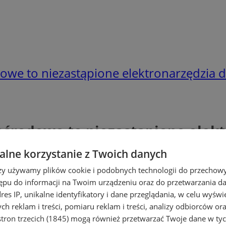
dowe to niezastąpione elektronarzędzia d
mośrodowe to niezastąpione elekt
lne korzystanie z Twoich danych
rzy używamy plików cookie i podobnych technologii do przechow
ępu do informacji na Twoim urządzeniu oraz do przetwarzania 
dres IP, unikalne identyfikatory i dane przeglądania, w celu wyświ
h reklam i treści, pomiaru reklam i treści, analizy odbiorców or
tron trzecich (1845)
mogą również przetwarzać Twoje dane w tych