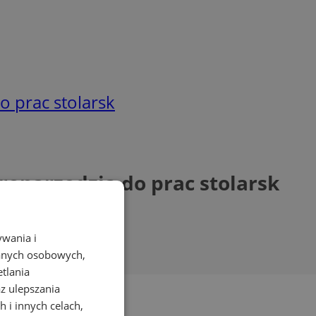
o prac stolarsk
ronarzędzia do prac stolarsk
ywania i
danych osobowych,
etlania
az ulepszania
 i innych celach,