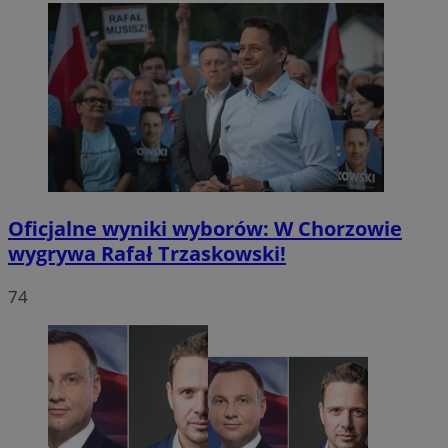
Oficjalne wyniki wyborów: W Chorzowie
wygrywa Rafał Trzaskowski!
74