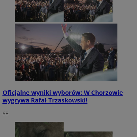
Oficjalne wyniki wyborów: W Chorzowie
wygrywa Rafał Trzaskowski!
68