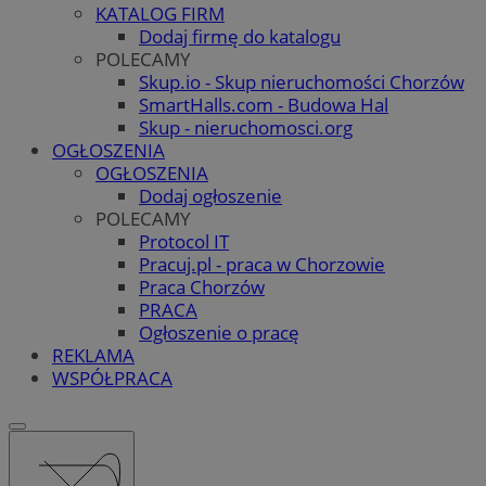
KATALOG FIRM
Dodaj firmę do katalogu
POLECAMY
Skup.io - Skup nieruchomości Chorzów
SmartHalls.com - Budowa Hal
Skup - nieruchomosci.org
OGŁOSZENIA
OGŁOSZENIA
Dodaj ogłoszenie
POLECAMY
Protocol IT
Pracuj.pl - praca w Chorzowie
Praca Chorzów
PRACA
Ogłoszenie o pracę
REKLAMA
WSPÓŁPRACA