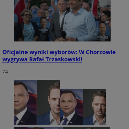
Oficjalne wyniki wyborów: W Chorzowie
wygrywa Rafał Trzaskowski!
74