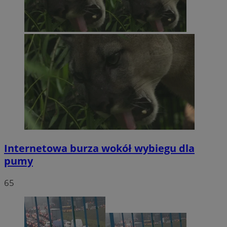
Internetowa burza wokół wybiegu dla
pumy
65