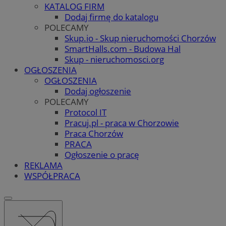
KATALOG FIRM
Dodaj firmę do katalogu
POLECAMY
Skup.io - Skup nieruchomości Chorzów
SmartHalls.com - Budowa Hal
Skup - nieruchomosci.org
OGŁOSZENIA
OGŁOSZENIA
Dodaj ogłoszenie
POLECAMY
Protocol IT
Pracuj.pl - praca w Chorzowie
Praca Chorzów
PRACA
Ogłoszenie o pracę
REKLAMA
WSPÓŁPRACA