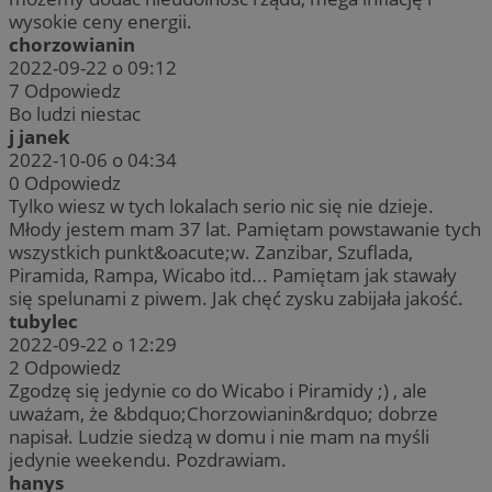
wysokie ceny energii.
chorzowianin
2022-09-22 o 09:12
7
Odpowiedz
Bo ludzi niestac
j janek
2022-10-06 o 04:34
0
Odpowiedz
Tylko wiesz w tych lokalach serio nic się nie dzieje.
Młody jestem mam 37 lat. Pamiętam powstawanie tych
wszystkich punkt&oacute;w. Zanzibar, Szuflada,
Piramida, Rampa, Wicabo itd... Pamiętam jak stawały
się spelunami z piwem. Jak chęć zysku zabijała jakość.
tubylec
2022-09-22 o 12:29
2
Odpowiedz
Zgodzę się jedynie co do Wicabo i Piramidy ;) , ale
uważam, że &bdquo;Chorzowianin&rdquo; dobrze
napisał. Ludzie siedzą w domu i nie mam na myśli
jedynie weekendu. Pozdrawiam.
hanys