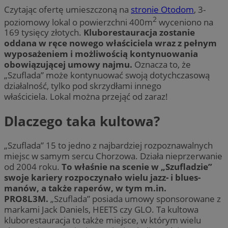
Czytając ofertę umieszczoną na
stronie Otodom
, 3-
2
poziomowy lokal o powierzchni 400m
wyceniono na
169 tysięcy złotych.
Kluborestauracja zostanie
oddana w ręce nowego właściciela wraz z pełnym
wyposażeniem i możliwością kontynuowania
obowiązującej umowy najmu.
Oznacza to, że
„Szuflada” może kontynuować swoją dotychczasową
działalność, tylko pod skrzydłami innego
właściciela. Lokal można przejąć od zaraz!
Dlaczego taka kultowa?
„Szuflada” 15 to jedno z najbardziej rozpoznawalnych
miejsc w samym sercu Chorzowa. Działa nieprzerwanie
od 2004 roku.
To właśnie na scenie w „Szufladzie”
swoje kariery rozpoczynało wielu jazz- i blues-
manów, a także raperów, w tym m.in.
PRO8L3M.
„Szuflada” posiada umowy sponsorowane z
markami Jack Daniels, HEETS czy GLO. Ta kultowa
kluborestauracja to także miejsce, w którym wielu