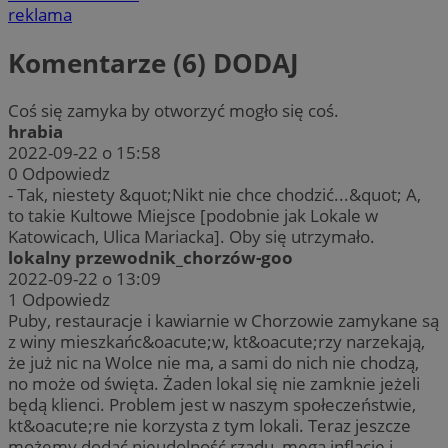
reklama
Komentarze (6)
DODAJ
Coś się zamyka by otworzyć mogło się coś.
hrabia
2022-09-22 o 15:58
0
Odpowiedz
- Tak, niestety &quot;Nikt nie chce chodzić...&quot; A,
to takie Kultowe Miejsce [podobnie jak Lokale w
Katowicach, Ulica Mariacka]. Oby się utrzymało.
lokalny przewodnik_chorzów-goo
2022-09-22 o 13:09
1
Odpowiedz
Puby, restauracje i kawiarnie w Chorzowie zamykane są
z winy mieszkańc&oacute;w, kt&oacute;rzy narzekają,
że już nic na Wolce nie ma, a sami do nich nie chodzą,
no może od święta. Żaden lokal się nie zamknie jeżeli
będą klienci. Problem jest w naszym społeczeństwie,
kt&oacute;re nie korzysta z tym lokali. Teraz jeszcze
możemy dodać nieudolność rządu, mega inflację i