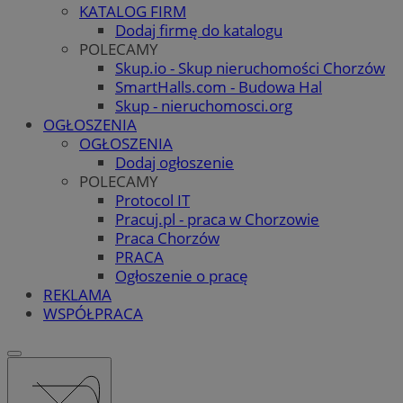
KATALOG FIRM
Dodaj firmę do katalogu
POLECAMY
Skup.io - Skup nieruchomości Chorzów
SmartHalls.com - Budowa Hal
Skup - nieruchomosci.org
OGŁOSZENIA
OGŁOSZENIA
Dodaj ogłoszenie
POLECAMY
Protocol IT
Pracuj.pl - praca w Chorzowie
Praca Chorzów
PRACA
Ogłoszenie o pracę
REKLAMA
WSPÓŁPRACA