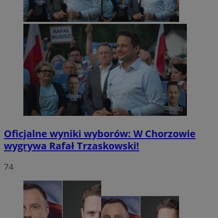
Oficjalne wyniki wyborów: W Chorzowie
wygrywa Rafał Trzaskowski!
74