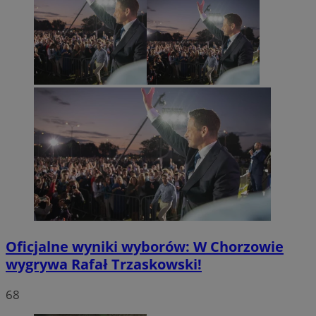
Oficjalne wyniki wyborów: W Chorzowie
wygrywa Rafał Trzaskowski!
68