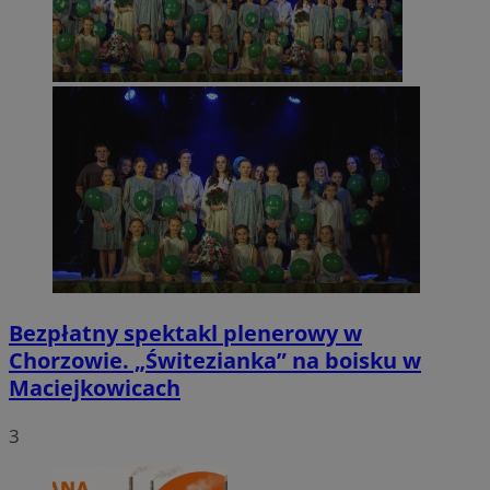
Bezpłatny spektakl plenerowy w
Chorzowie. „Świtezianka” na boisku w
Maciejkowicach
3