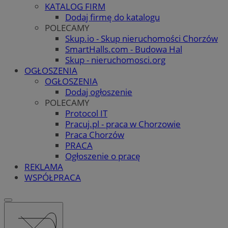
KATALOG FIRM
Dodaj firmę do katalogu
POLECAMY
Skup.io - Skup nieruchomości Chorzów
SmartHalls.com - Budowa Hal
Skup - nieruchomosci.org
OGŁOSZENIA
OGŁOSZENIA
Dodaj ogłoszenie
POLECAMY
Protocol IT
Pracuj.pl - praca w Chorzowie
Praca Chorzów
PRACA
Ogłoszenie o pracę
REKLAMA
WSPÓŁPRACA