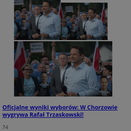
Oficjalne wyniki wyborów: W Chorzowie
wygrywa Rafał Trzaskowski!
74