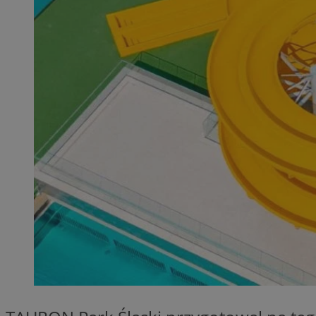
QeSessID
MvSessID
SessID
CookieScriptConse
__cf_bm
VISITOR_PRIVACY_
INGRESSCOOKIE