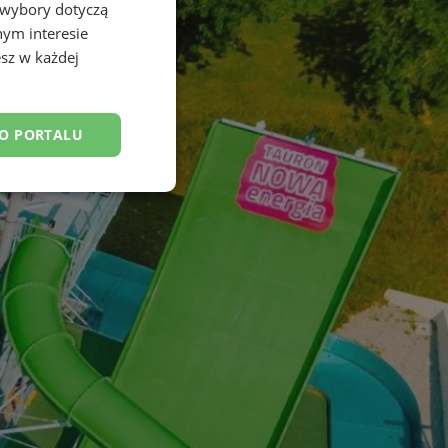
 wybory dotyczą
nym interesie
sz w każdej
DO PORTALU
esklasyfikowane
ane
owanie użytkownika i
j.