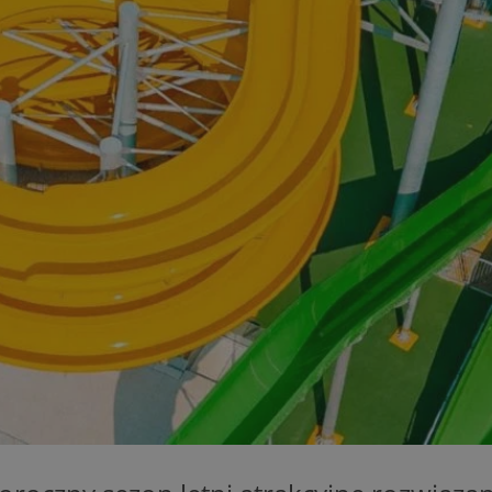
mojchorzow.pl
1 rok
Ten plik cookie przechowuje id
mojchorzow.pl
1 rok
Ten plik cookie przechowuje id
mojchorzow.pl
1 rok
Ten plik cookie przechowuje id
nt
4 tygodnie 2 dni
Ten plik cookie jest używany p
CookieScript
Script.com do zapamiętywania 
mojchorzow.pl
dotyczących zgody użytkownika
Jest to konieczne, aby baner c
Script.com działał poprawnie.
29 minut 53
Ten plik cookie służy do rozróż
Cloudflare Inc.
sekundy
botów. Jest to korzystne dla s
.temu.com
ponieważ umożliwia tworzeni
na temat korzystania z jej wit
METADATA
5 miesięcy 4
Ten plik cookie przechowuje i
YouTube
tygodnie
użytkownika oraz jego prefere
.youtube.com
prywatności podczas korzystan
Rejestruje wybory dotyczące p
Google Privacy Policy
i ustawień zgody, zapewniając 
w kolejnych wizytach. Dzięki 
musi ponownie konfigurować s
co zwiększa wygodę i zgodność
ochrony danych.
Sesja
Rejestruje, który klaster serw
NGINX Inc.
gościa. Jest to używane w kont
bh.contextweb.com
równoważenia obciążenia w ce
doświadczenia użytkownika.