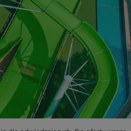
entyfikator sesji.
entyfikator sesji.
entyfikator sesji.
rzez usługę Cookie-
preferencji
 na pliki cookie.
ookie Cookie-
niania ludzi i
trony internetowej,
e ważnych raportów
ryny internetowej.
nformacje o zgodzie
ncjach dotyczących
ia z witryny.
olityki prywatności
ich przestrzeganie
temu użytkownik nie
woich preferencji,
 z regulacjami
erów obsługuje
ekście
lu optymalizacji