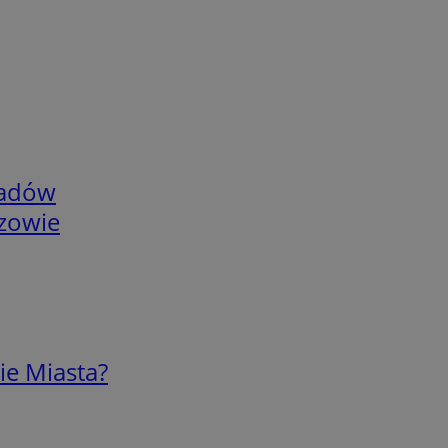
adów
rzowie
ie Miasta?