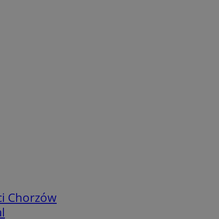
ci Chorzów
l