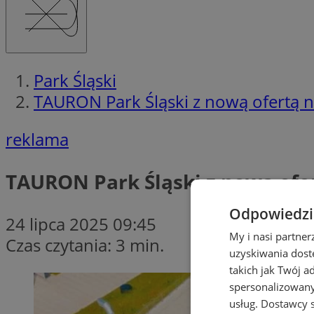
Park Śląski
TAURON Park Śląski z nową ofertą na
reklama
TAURON Park Śląski z nową ofer
Odpowiedzia
24 lipca 2025 09:45
My i nasi partne
Czas czytania: 3 min.
uzyskiwania dost
takich jak Twój a
spersonalizowanyc
usług.
Dostawcy s