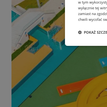
w tym wykorzysty
wyłącznie tej wi
zamiast na zgodz
chwili wycofać s
POKAŻ SZCZ
Niezbędne
Ni
Niezbędne pliki cook
zarządzanie kontem. 
Nazwa