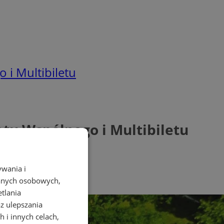
 i Multibiletu
etu Wspólnego i Multibiletu
ywania i
danych osobowych,
etlania
az ulepszania
 i innych celach,