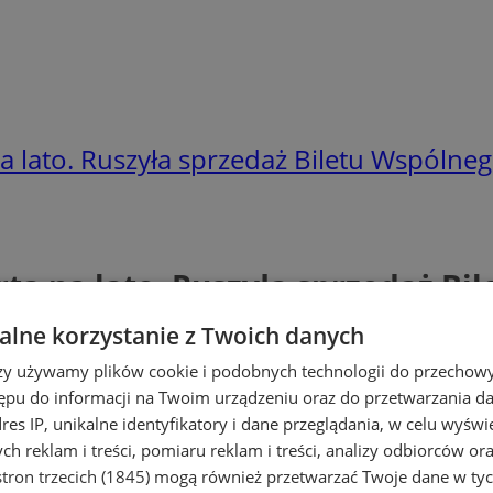
 lato. Ruszyła sprzedaż Biletu Wspólnego
tą na lato. Ruszyła sprzedaż Bil
lne korzystanie z Twoich danych
rzy używamy plików cookie i podobnych technologii do przechow
ępu do informacji na Twoim urządzeniu oraz do przetwarzania 
dres IP, unikalne identyfikatory i dane przeglądania, w celu wyświ
h reklam i treści, pomiaru reklam i treści, analizy odbiorców or
tron trzecich (1845)
mogą również przetwarzać Twoje dane w tych