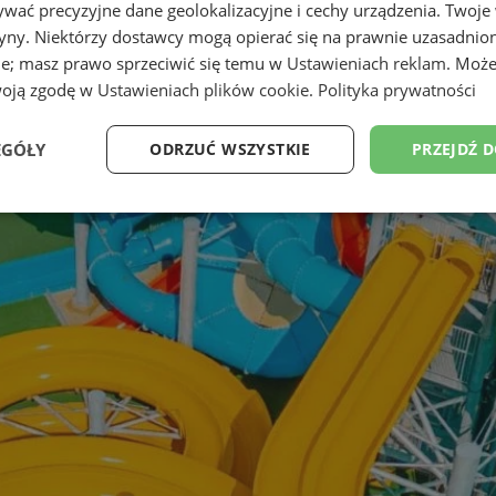
wać precyzyjne dane geolokalizacyjne i cechy urządzenia. Twoje
tryny. Niektórzy dostawcy mogą opierać się na prawnie uzasadnio
ie; masz prawo sprzeciwić się temu w
Ustawieniach reklam
. Może
woją zgodę w
Ustawieniach plików cookie
.
Polityka prywatności
EGÓŁY
ODRZUĆ WSZYSTKIE
PRZEJDŹ 
Wydajność
Targetowanie
Funkcjonalność
Ni
ezbędne
Wydajność
Targetowanie
Funkcjonalność
Niesklasyfikow
ie umożliwiają korzystanie z podstawowych funkcji strony internetowej, takich jak log
Bez niezbędnych plików cookie nie można prawidłowo korzystać ze strony internetowe
Okres
Provider
/
Domena
Opis
przechowywania