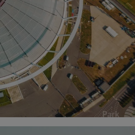
entyfikator sesji.
entyfikator sesji.
entyfikator sesji.
rzez usługę Cookie-
preferencji
 na pliki cookie.
ookie Cookie-
niania ludzi i
trony internetowej,
e ważnych raportów
ryny internetowej.
nformacje o zgodzie
ncjach dotyczących
ia z witryny.
olityki prywatności
ich przestrzeganie
temu użytkownik nie
woich preferencji,
 z regulacjami
erów obsługuje
ekście
lu optymalizacji