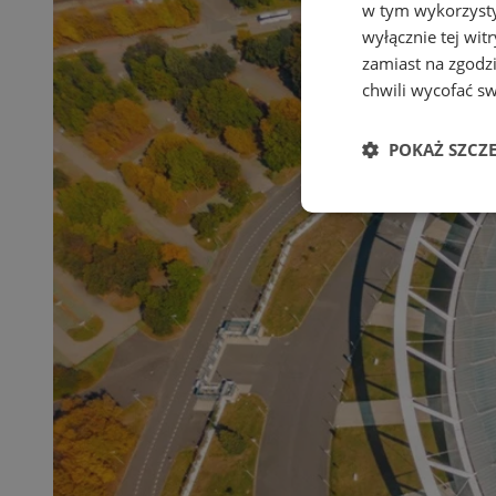
w tym wykorzysty
wyłącznie tej wi
zamiast na zgodz
chwili wycofać s
POKAŻ SZCZ
Niezbędne
Ni
Niezbędne pliki cook
zarządzanie kontem. 
Nazwa