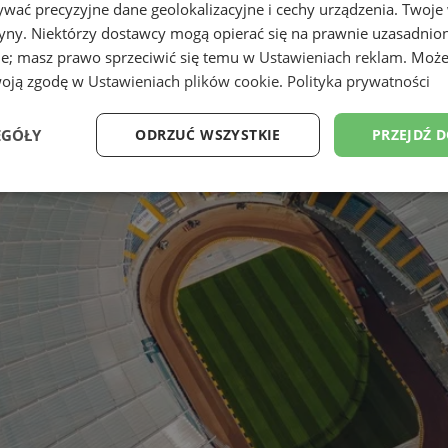
wać precyzyjne dane geolokalizacyjne i cechy urządzenia. Twoje
tryny. Niektórzy dostawcy mogą opierać się na prawnie uzasadnio
ie; masz prawo sprzeciwić się temu w
Ustawieniach reklam
. Może
woją zgodę w
Ustawieniach plików cookie
.
Polityka prywatności
EGÓŁY
ODRZUĆ WSZYSTKIE
PRZEJDŹ 
Wydajność
Targetowanie
Funkcjonalność
Ni
ezbędne
Wydajność
Targetowanie
Funkcjonalność
Niesklasyfikow
ie umożliwiają korzystanie z podstawowych funkcji strony internetowej, takich jak log
Bez niezbędnych plików cookie nie można prawidłowo korzystać ze strony internetowe
Okres
Provider
/
Domena
Opis
przechowywania