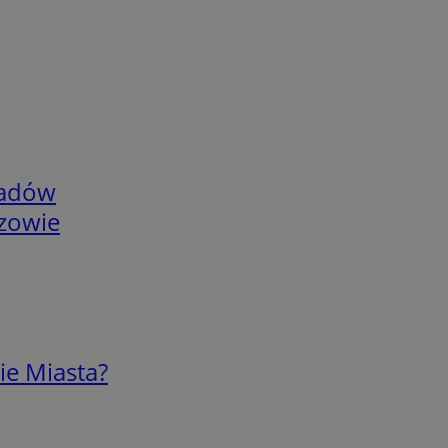
adów
rzowie
ie Miasta?