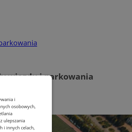
 parkowania
y wjazdu i parkowania
ywania i
danych osobowych,
etlania
az ulepszania
 i innych celach,