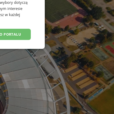
 wybory dotyczą
nym interesie
sz w każdej
DO PORTALU
esklasyfikowane
ane
owanie użytkownika i
j.