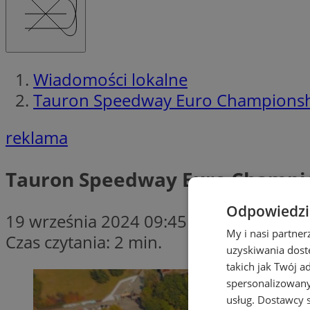
Wiadomości lokalne
Tauron Speedway Euro Championshi
reklama
Tauron Speedway Euro Champio
Odpowiedzia
19 września 2024 09:45
My i nasi partne
Czas czytania: 2 min.
uzyskiwania dost
takich jak Twój a
spersonalizowanyc
usług.
Dostawcy s