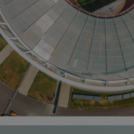
mojchorzow.pl
1 rok
Ten plik cookie przechowuje id
mojchorzow.pl
1 rok
Ten plik cookie przechowuje id
mojchorzow.pl
1 rok
Ten plik cookie przechowuje id
nt
4 tygodnie 2 dni
Ten plik cookie jest używany p
CookieScript
Script.com do zapamiętywania 
mojchorzow.pl
dotyczących zgody użytkownika
Jest to konieczne, aby baner c
Script.com działał poprawnie.
29 minut 53
Ten plik cookie służy do rozróż
Cloudflare Inc.
sekundy
botów. Jest to korzystne dla s
.temu.com
ponieważ umożliwia tworzeni
na temat korzystania z jej wit
METADATA
5 miesięcy 4
Ten plik cookie przechowuje i
YouTube
tygodnie
użytkownika oraz jego prefere
.youtube.com
prywatności podczas korzystan
Rejestruje wybory dotyczące p
Google Privacy Policy
i ustawień zgody, zapewniając 
w kolejnych wizytach. Dzięki 
musi ponownie konfigurować s
co zwiększa wygodę i zgodność
ochrony danych.
Sesja
Rejestruje, który klaster serw
NGINX Inc.
gościa. Jest to używane w kont
bh.contextweb.com
równoważenia obciążenia w ce
doświadczenia użytkownika.