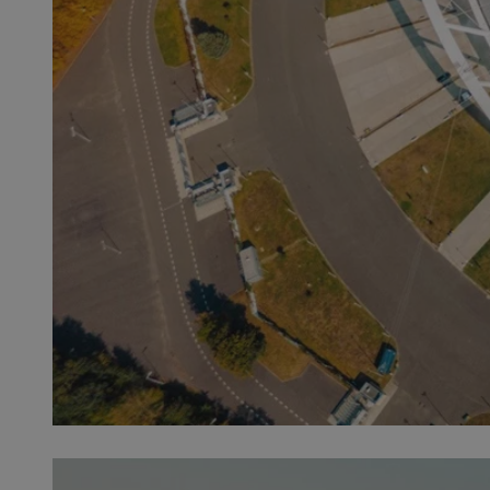
QeSessID
MvSessID
SessID
CookieScriptConse
__cf_bm
VISITOR_PRIVACY_
INGRESSCOOKIE