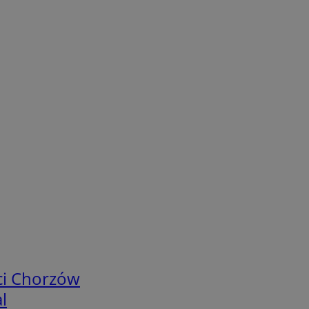
ci Chorzów
l