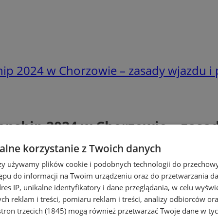
p 2024 w Chorzowie – zasady wjazdu i
nship 2024 w Chorzowie – zasad
lne korzystanie z Twoich danych
rzy używamy plików cookie i podobnych technologii do przechow
ępu do informacji na Twoim urządzeniu oraz do przetwarzania 
dres IP, unikalne identyfikatory i dane przeglądania, w celu wyświ
h reklam i treści, pomiaru reklam i treści, analizy odbiorców or
tron trzecich (1845)
mogą również przetwarzać Twoje dane w tych