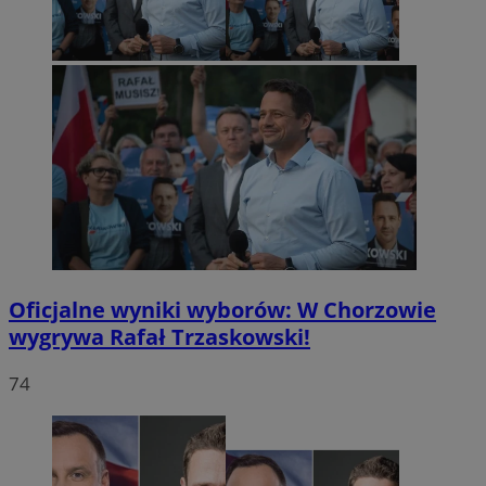
Oficjalne wyniki wyborów: W Chorzowie
wygrywa Rafał Trzaskowski!
74