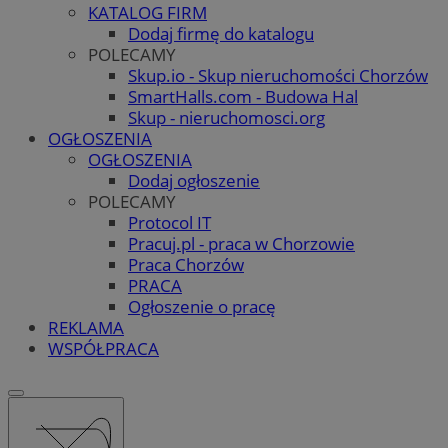
KATALOG FIRM
Dodaj firmę do katalogu
POLECAMY
Skup.io - Skup nieruchomości Chorzów
SmartHalls.com - Budowa Hal
Skup - nieruchomosci.org
OGŁOSZENIA
OGŁOSZENIA
Dodaj ogłoszenie
POLECAMY
Protocol IT
Pracuj.pl - praca w Chorzowie
Praca Chorzów
PRACA
Ogłoszenie o pracę
REKLAMA
WSPÓŁPRACA