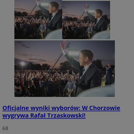
Oficjalne wyniki wyborów: W Chorzowie
wygrywa Rafał Trzaskowski!
68