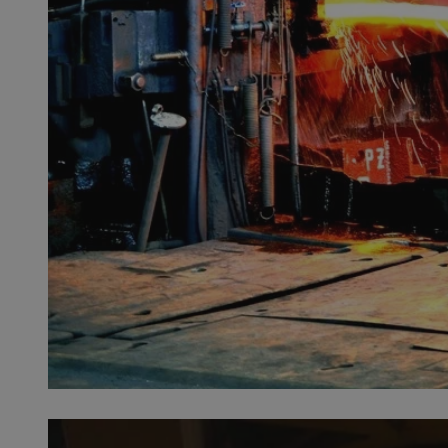
QeSessID
MvSessID
SessID
CookieScriptConse
__cf_bm
VISITOR_PRIVACY_
INGRESSCOOKIE