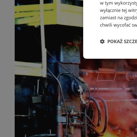
w tym wykorzysty
wyłącznie tej wi
zamiast na zgodz
chwili wycofać s
POKAŻ SZCZ
Niezbędne
Ni
Niezbędne pliki cook
zarządzanie kontem. 
Nazwa