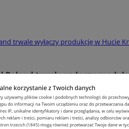
land trwale wyłączy produkcję w Hucie Kr
l Poland trwale wyłączy produk
lne korzystanie z Twoich danych
rzy używamy plików cookie i podobnych technologii do przechow
ępu do informacji na Twoim urządzeniu oraz do przetwarzania 
dres IP, unikalne identyfikatory i dane przeglądania, w celu wyświ
h reklam i treści, pomiaru reklam i treści, analizy odbiorców or
tron trzecich (1845)
mogą również przetwarzać Twoje dane w tych