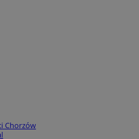
ci Chorzów
l