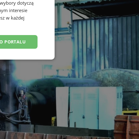
 wybory dotyczą
nym interesie
sz w każdej
DO PORTALU
esklasyfikowane
ane
owanie użytkownika i
j.