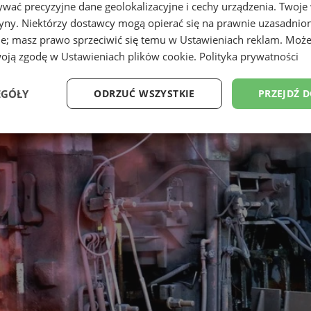
wać precyzyjne dane geolokalizacyjne i cechy urządzenia. Twoje
tryny. Niektórzy dostawcy mogą opierać się na prawnie uzasadnio
ie; masz prawo sprzeciwić się temu w
Ustawieniach reklam
. Może
woją zgodę w
Ustawieniach plików cookie
.
Polityka prywatności
EGÓŁY
ODRZUĆ WSZYSTKIE
PRZEJDŹ 
Wydajność
Targetowanie
Funkcjonalność
Ni
ezbędne
Wydajność
Targetowanie
Funkcjonalność
Niesklasyfikow
ie umożliwiają korzystanie z podstawowych funkcji strony internetowej, takich jak log
Bez niezbędnych plików cookie nie można prawidłowo korzystać ze strony internetowe
Okres
Provider
/
Domena
Opis
przechowywania