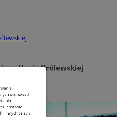
ólewskiej
cję w Hucie Królewskiej
ywania i
danych osobowych,
etlania
az ulepszania
 i innych celach,