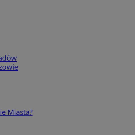
adów
rzowie
ie Miasta?