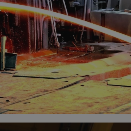
mojchorzow.pl
1 rok
Ten plik cookie przechowuje id
mojchorzow.pl
1 rok
Ten plik cookie przechowuje id
mojchorzow.pl
1 rok
Ten plik cookie przechowuje id
nt
4 tygodnie 2 dni
Ten plik cookie jest używany p
CookieScript
Script.com do zapamiętywania 
mojchorzow.pl
dotyczących zgody użytkownika
Jest to konieczne, aby baner c
Script.com działał poprawnie.
29 minut 53
Ten plik cookie służy do rozróż
Cloudflare Inc.
sekundy
botów. Jest to korzystne dla s
.temu.com
ponieważ umożliwia tworzeni
na temat korzystania z jej wit
METADATA
5 miesięcy 4
Ten plik cookie przechowuje i
YouTube
tygodnie
użytkownika oraz jego prefere
.youtube.com
prywatności podczas korzystan
Rejestruje wybory dotyczące p
Google Privacy Policy
i ustawień zgody, zapewniając 
w kolejnych wizytach. Dzięki 
musi ponownie konfigurować s
co zwiększa wygodę i zgodność
ochrony danych.
Sesja
Rejestruje, który klaster serw
NGINX Inc.
gościa. Jest to używane w kont
bh.contextweb.com
równoważenia obciążenia w ce
doświadczenia użytkownika.