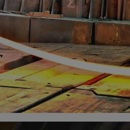
entyfikator sesji.
entyfikator sesji.
entyfikator sesji.
rzez usługę Cookie-
preferencji
 na pliki cookie.
ookie Cookie-
niania ludzi i
trony internetowej,
e ważnych raportów
ryny internetowej.
nformacje o zgodzie
ncjach dotyczących
ia z witryny.
olityki prywatności
ich przestrzeganie
temu użytkownik nie
woich preferencji,
 z regulacjami
erów obsługuje
ekście
lu optymalizacji