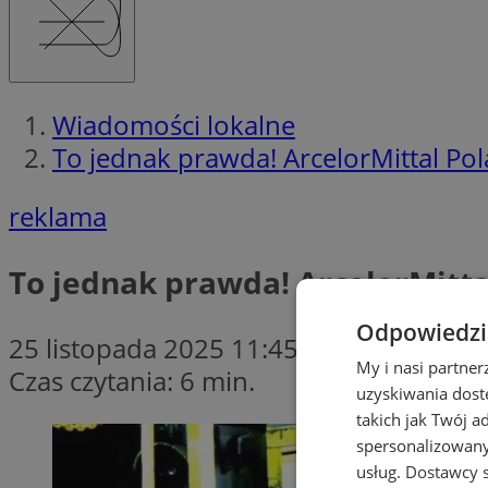
Wiadomości lokalne
To jednak prawda! ArcelorMittal Po
reklama
To jednak prawda! ArcelorMitta
Odpowiedzia
25 listopada 2025 11:45
My i nasi partne
Czas czytania: 6 min.
uzyskiwania dost
takich jak Twój a
spersonalizowanyc
usług.
Dostawcy s