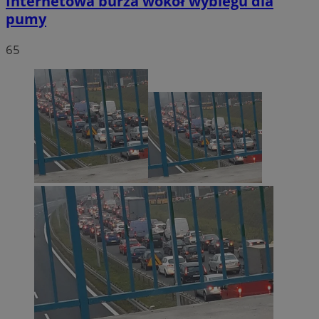
Internetowa burza wokół wybiegu dla
pumy
65