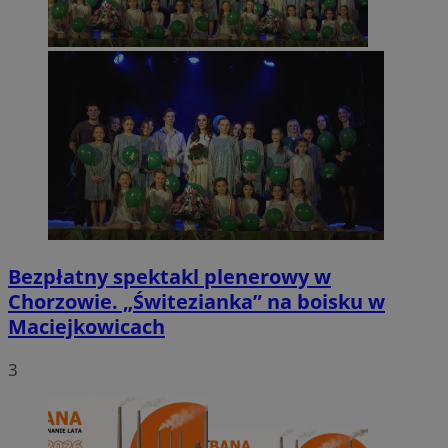
Bezpłatny spektakl plenerowy w
Chorzowie. „Świtezianka” na boisku w
Maciejkowicach
3