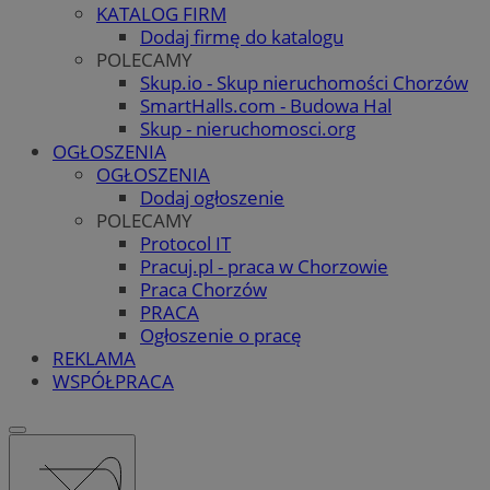
KATALOG FIRM
Dodaj firmę do katalogu
POLECAMY
Skup.io - Skup nieruchomości Chorzów
SmartHalls.com - Budowa Hal
Skup - nieruchomosci.org
OGŁOSZENIA
OGŁOSZENIA
Dodaj ogłoszenie
POLECAMY
Protocol IT
Pracuj.pl - praca w Chorzowie
Praca Chorzów
PRACA
Ogłoszenie o pracę
REKLAMA
WSPÓŁPRACA