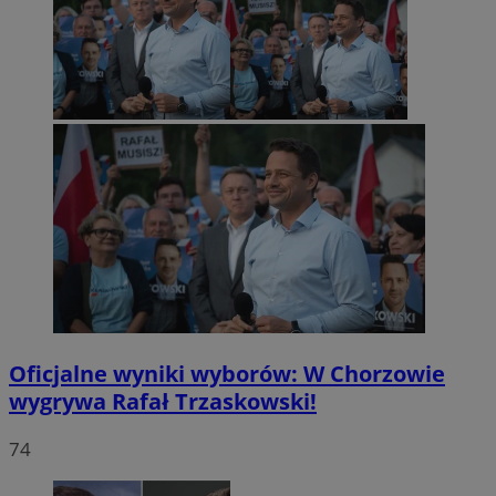
Oficjalne wyniki wyborów: W Chorzowie
wygrywa Rafał Trzaskowski!
74