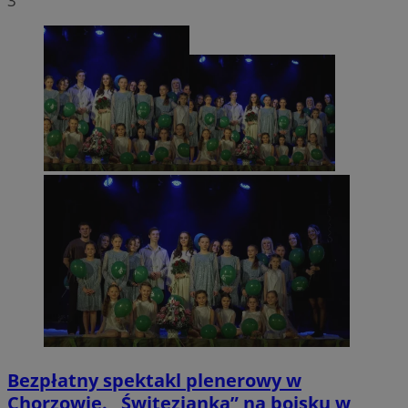
3
Bezpłatny spektakl plenerowy w
Chorzowie. „Świtezianka” na boisku w