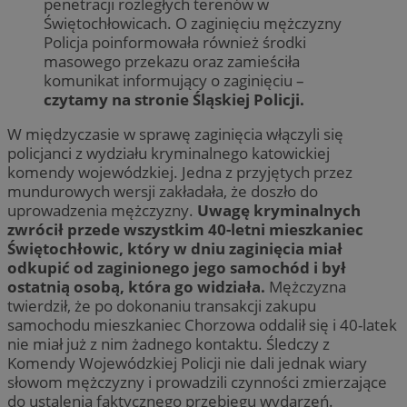
penetracji rozległych terenów w
Świętochłowicach. O zaginięciu mężczyzny
Policja poinformowała również środki
masowego przekazu oraz zamieściła
komunikat informujący o zaginięciu –
czytamy na stronie Śląskiej Policji.
W międzyczasie w sprawę zaginięcia włączyli się
policjanci z wydziału kryminalnego katowickiej
komendy wojewódzkiej. Jedna z przyjętych przez
mundurowych wersji zakładała, że doszło do
uprowadzenia mężczyzny.
Uwagę kryminalnych
zwrócił przede wszystkim 40-letni mieszkaniec
Świętochłowic, który w dniu zaginięcia miał
odkupić od zaginionego jego samochód i był
ostatnią osobą, która go widziała.
Mężczyzna
twierdził, że po dokonaniu transakcji zakupu
samochodu mieszkaniec Chorzowa oddalił się i 40-latek
nie miał już z nim żadnego kontaktu. Śledczy z
Komendy Wojewódzkiej Policji nie dali jednak wiary
słowom mężczyzny i prowadzili czynności zmierzające
do ustalenia faktycznego przebiegu wydarzeń.