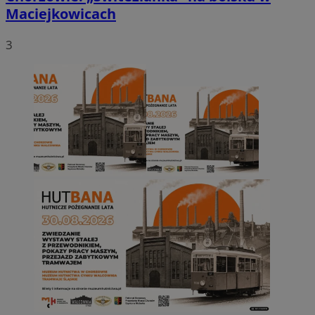
Maciejkowicach
3