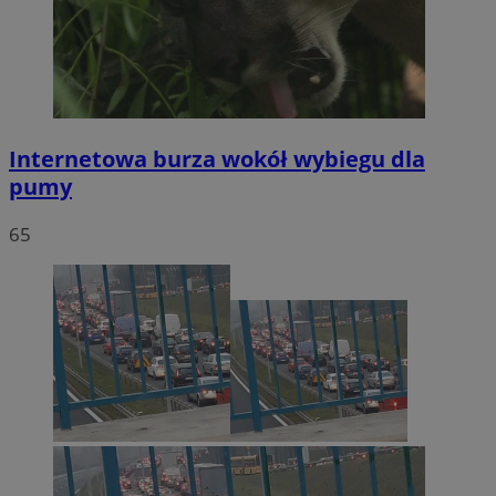
Internetowa burza wokół wybiegu dla
pumy
65