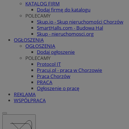
KATALOG FIRM
Dodaj firmę do katalogu
POLECAMY
Skup.io - Skup nieruchomości Chorzów
SmartHalls.com - Budowa Hal
Skup - nieruchomosci.org
OGŁOSZENIA
OGŁOSZENIA
Dodaj ogłoszenie
POLECAMY
Protocol IT
Pracuj.pl - praca w Chorzowie
Praca Chorzów
PRACA
Ogłoszenie o pracę
REKLAMA
WSPÓŁPRACA