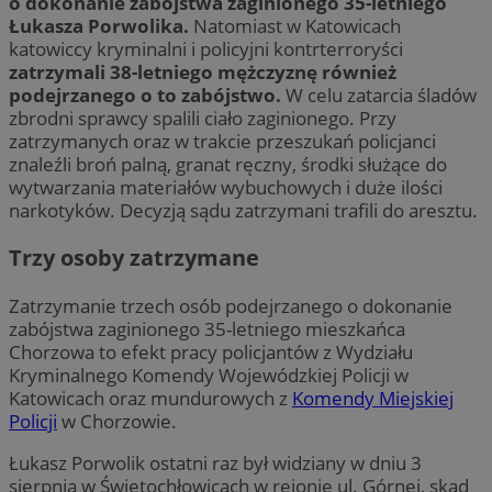
o dokonanie zabójstwa zaginionego 35-letniego
Łukasza Porwolika.
Natomiast w Katowicach
katowiccy kryminalni i policyjni kontrterroryści
zatrzymali 38-letniego mężczyznę również
podejrzanego o to zabójstwo.
W celu zatarcia śladów
zbrodni sprawcy spalili ciało zaginionego. Przy
zatrzymanych oraz w trakcie przeszukań policjanci
znaleźli broń palną, granat ręczny, środki służące do
wytwarzania materiałów wybuchowych i duże ilości
narkotyków. Decyzją sądu zatrzymani trafili do aresztu.
Trzy osoby zatrzymane
Zatrzymanie trzech osób podejrzanego o dokonanie
zabójstwa zaginionego 35-letniego mieszkańca
Chorzowa to efekt pracy policjantów z Wydziału
Kryminalnego Komendy Wojewódzkiej Policji w
Katowicach oraz mundurowych z
Komendy Miejskiej
Policji
w Chorzowie.
Łukasz Porwolik ostatni raz był widziany w dniu 3
sierpnia w Świętochłowicach w rejonie ul. Górnej, skąd