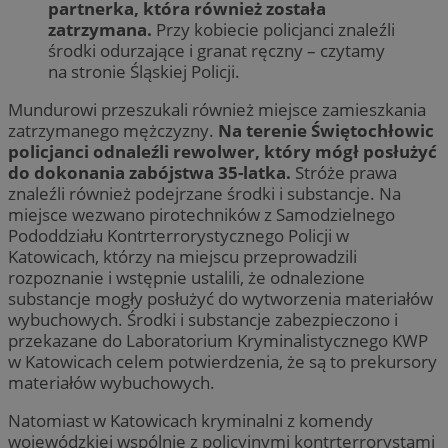
partnerka, która również została
zatrzymana.
Przy kobiecie policjanci znaleźli
środki odurzające i granat ręczny – czytamy
na stronie Śląskiej Policji.
Mundurowi przeszukali również miejsce zamieszkania
zatrzymanego mężczyzny.
Na terenie Świętochłowic
policjanci odnaleźli rewolwer, który mógł posłużyć
do dokonania zabójstwa 35-latka.
Stróże prawa
znaleźli również podejrzane środki i substancje. Na
miejsce wezwano pirotechników z Samodzielnego
Pododdziału Kontrterrorystycznego Policji w
Katowicach, którzy na miejscu przeprowadzili
rozpoznanie i wstępnie ustalili, że odnalezione
substancje mogły posłużyć do wytworzenia materiałów
wybuchowych. Środki i substancje zabezpieczono i
przekazane do Laboratorium Kryminalistycznego KWP
w Katowicach celem potwierdzenia, że są to prekursory
materiałów wybuchowych.
Natomiast w Katowicach kryminalni z komendy
wojewódzkiej wspólnie z policyjnymi kontrterrorystami