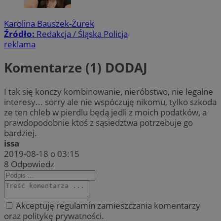
Karolina Bauszek-Żurek
Źródło:
Redakcja / Śląska Policja
reklama
Komentarze (1)
DODAJ
I tak się konczy kombinowanie, nieróbstwo, nie legalne
interesy... sorry ale nie wspóczuję nikomu, tylko szkoda
ze ten chleb w pierdlu będą jedli z moich podatków, a
prawdopodobnie ktoś z sąsiedztwa potrzebuje go
bardziej.
issa
2019-08-18 o 03:15
8
Odpowiedz
Akceptuję regulamin zamieszczania komentarzy
oraz politykę prywatności.