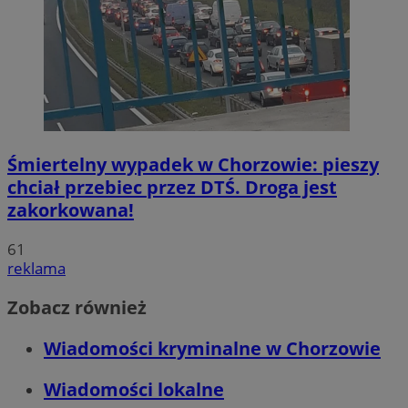
Śmiertelny wypadek w Chorzowie: pieszy
chciał przebiec przez DTŚ. Droga jest
zakorkowana!
61
reklama
Zobacz również
Wiadomości kryminalne w Chorzowie
Wiadomości lokalne