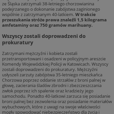
ze Śląska zatrzymali 38-letniego chorzowianina
podejrzanego o dokonanie zabójstwa zaginionego
wspólnie z zatrzymanym 40-latkiem.
W trakcie
przeszukania stróże prawa znaleźli 1,5 kilograma
amfetaminy oraz 750 gramów marihuany.
Wszyscy zostali doprowadzeni do
prokuratury
Zatrzymani mężczyźni i kobieta zostali
przetransportowani i osadzeni w policyjnym areszcie
Komendy Wojewódzkiej Policji w Katowicach. Wszyscy
zostali doprowadzeni do prokuratury. Mężczyźni
usłyszeli zarzuty zabójstwa 35-letniego mieszkańca
Chorzowa poprzez oddanie strzałów z broni palnej w
głowę, zacierania śladów zbrodni i zbezczeszczania
zwłok poprzez ich spalenie oraz kradzieży jego
samochodu. Ponadto 40-latkowi zarzuca się posiadanie
broni palnej bez zezwolenia oraz posiadanie materiałów
wybuchowych, które z uwagi na swoje właściwości
mogły spowodować niebezpieczeństwo dla życia i