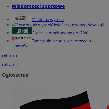
Wiadomości sportowe
Meble na wymiar
Jak wyrobić książeczkę sanepidowską?
Części samochodowe do -70%
Tworzenie stron internetowych -
Chorzów
reklama
reklama
Ogłoszenia