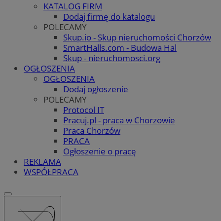
KATALOG FIRM
Dodaj firmę do katalogu
POLECAMY
Skup.io - Skup nieruchomości Chorzów
SmartHalls.com - Budowa Hal
Skup - nieruchomosci.org
OGŁOSZENIA
OGŁOSZENIA
Dodaj ogłoszenie
POLECAMY
Protocol IT
Pracuj.pl - praca w Chorzowie
Praca Chorzów
PRACA
Ogłoszenie o pracę
REKLAMA
WSPÓŁPRACA