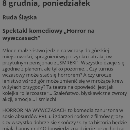
8 grudnia, poniedziałek
Ruda Śląska
Spektakl komediowy „Horror na
wywczasach”
Młode małżeństwo jedzie na wczasy do górskiej
miejscowości, spragnieni wypoczynku i atrakcji w
przytulnym pensjonacie „SMREKI”. Wszystko dzieje się
zgodnie z planem, ale tylko pozornie… Czy turnus
wczasowy może stać się horrorem? A czy urocze
lenistwo wśród gór może zmienić się w mrożące krew
w żyłach przygody? Ta teatralna opowieść, jest jak
kolejka rollercoaster… Szaleństwo, błyskawiczne zwroty
akcji, emocje… i śmiech!
HORROR NA WYWCZASACH to komedia zanurzona w
sosie absurdów PRL-u i zdarzeń rodem z filmów grozy.
Czy wszystko dobrze się skończy? Czy ta historia będzie
miała happy end? Odpowiedzi znajdziecie, przychodząc