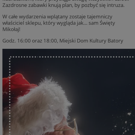
Zazdrosne zabawki knują plan, by pozbyć się intruza.
W całe wydarzenia wplątany zostaje tajemniczy
właściciel sklepu, który wygląda jak… sam Święty
Mikołaj!
Godz. 16:00 oraz 18:00, Miejski Dom Kultury Batory