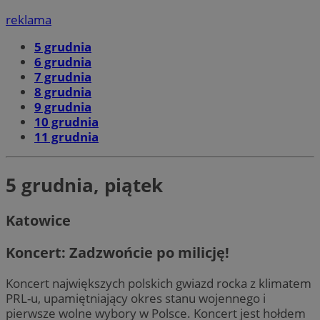
reklama
5 grudnia
6 grudnia
7 grudnia
8 grudnia
9 grudnia
10 grudnia
11 grudnia
5 grudnia, piątek
Katowice
Koncert: Zadzwońcie po milicję!
Koncert największych polskich gwiazd rocka z klimatem
PRL-u, upamiętniający okres stanu wojennego i
pierwsze wolne wybory w Polsce. Koncert jest hołdem