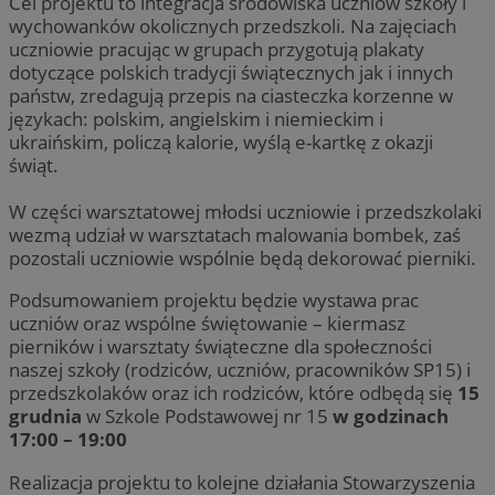
Cel projektu to integracja środowiska uczniów szkoły i
wychowanków okolicznych przedszkoli. Na zajęciach
uczniowie pracując w grupach przygotują plakaty
dotyczące polskich tradycji świątecznych jak i innych
państw, zredagują przepis na ciasteczka korzenne w
językach: polskim, angielskim i niemieckim i
ukraińskim, policzą kalorie, wyślą e-kartkę z okazji
świąt.
W części warsztatowej młodsi uczniowie i przedszkolaki
wezmą udział w warsztatach malowania bombek, zaś
pozostali uczniowie wspólnie będą dekorować pierniki.
Podsumowaniem projektu będzie wystawa prac
uczniów oraz wspólne świętowanie – kiermasz
pierników i warsztaty świąteczne dla społeczności
naszej szkoły (rodziców, uczniów, pracowników SP15) i
przedszkolaków oraz ich rodziców, które odbędą się
15
grudnia
w Szkole Podstawowej nr 15
w godzinach
17:00 – 19:00
Realizacja projektu to kolejne działania Stowarzyszenia