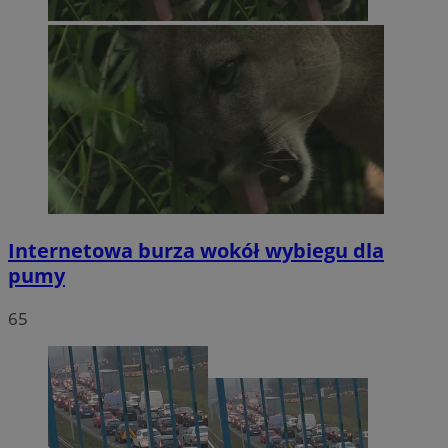
Internetowa burza wokół wybiegu dla
pumy
65