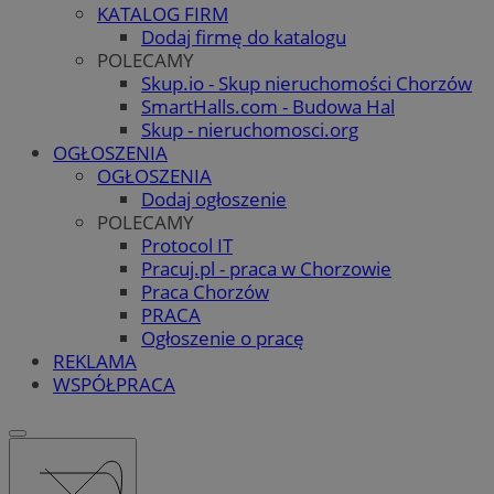
KATALOG FIRM
Dodaj firmę do katalogu
POLECAMY
Skup.io - Skup nieruchomości Chorzów
SmartHalls.com - Budowa Hal
Skup - nieruchomosci.org
OGŁOSZENIA
OGŁOSZENIA
Dodaj ogłoszenie
POLECAMY
Protocol IT
Pracuj.pl - praca w Chorzowie
Praca Chorzów
PRACA
Ogłoszenie o pracę
REKLAMA
WSPÓŁPRACA