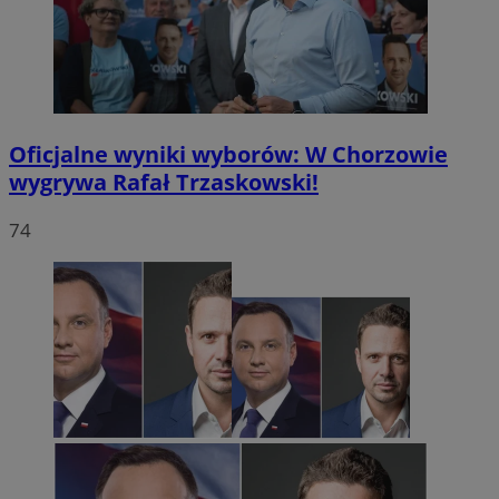
Oficjalne wyniki wyborów: W Chorzowie
wygrywa Rafał Trzaskowski!
74