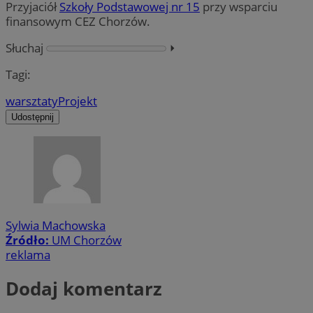
Przyjaciół
Szkoły Podstawowej nr 15
przy wsparciu
finansowym CEZ Chorzów.
Słuchaj
⏵︎
Tagi:
warsztaty
Projekt
Udostępnij
Sylwia Machowska
Źródło:
UM Chorzów
reklama
Dodaj komentarz