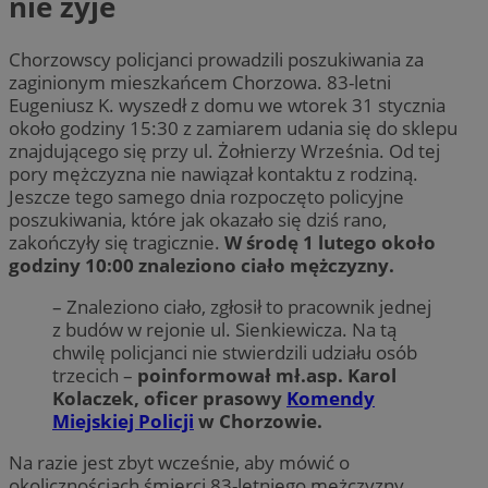
nie żyje
Chorzowscy policjanci prowadzili poszukiwania za
zaginionym mieszkańcem Chorzowa. 83-letni
Eugeniusz K. wyszedł z domu we wtorek 31 stycznia
około godziny 15:30 z zamiarem udania się do sklepu
znajdującego się przy ul. Żołnierzy Września. Od tej
pory mężczyzna nie nawiązał kontaktu z rodziną.
Jeszcze tego samego dnia rozpoczęto policyjne
poszukiwania, które jak okazało się dziś rano,
zakończyły się tragicznie.
W środę 1 lutego około
godziny 10:00 znaleziono ciało mężczyzny.
– Znaleziono ciało, zgłosił to pracownik jednej
z budów w rejonie ul. Sienkiewicza. Na tą
chwilę policjanci nie stwierdzili udziału osób
trzecich –
poinformował mł.asp. Karol
Kolaczek, oficer prasowy
Komendy
Miejskiej Policji
w Chorzowie.
Na razie jest zbyt wcześnie, aby mówić o
okolicznościach śmierci 83-letniego mężczyzny.