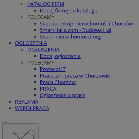
KATALOG FIRM
Dodaj firmę do katalogu
POLECAMY
Skup.io - Skup nieruchomości Chorzów
SmartHalls.com - Budowa Hal
Skup - nieruchomosci.org
OGŁOSZENIA
OGŁOSZENIA
Dodaj ogłoszenie
POLECAMY
Protocol IT
Pracuj.pl - praca w Chorzowie
Praca Chorzów
PRACA
Ogłoszenie o pracę
REKLAMA
WSPÓŁPRACA