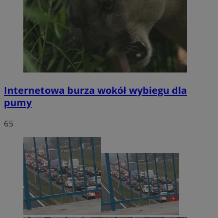
Internetowa burza wokół wybiegu dla
pumy
65