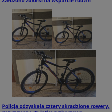
Założono zbiórki na wsparcie rodzin
Policja odzyskała cztery skradzione rowery.