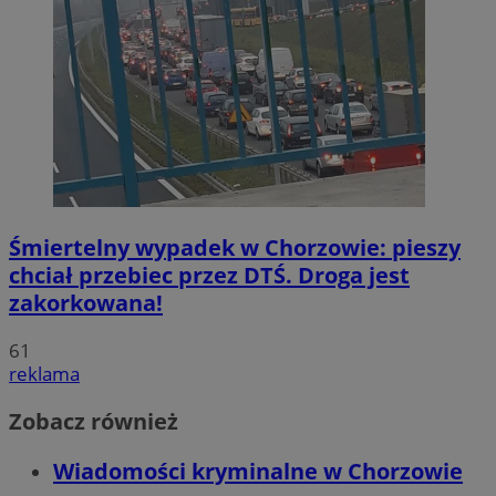
Śmiertelny wypadek w Chorzowie: pieszy
chciał przebiec przez DTŚ. Droga jest
zakorkowana!
61
reklama
Zobacz również
Wiadomości kryminalne w Chorzowie