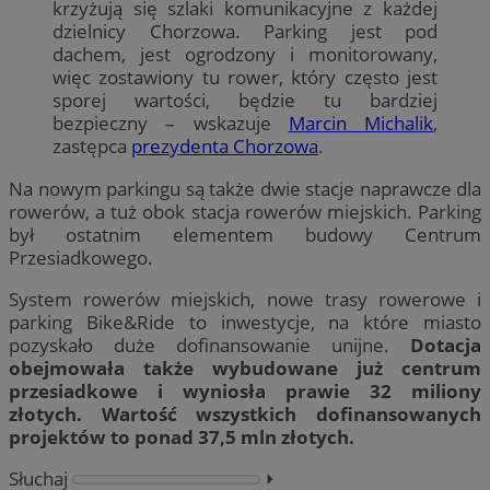
krzyżują się szlaki komunikacyjne z każdej
dzielnicy Chorzowa. Parking jest pod
dachem, jest ogrodzony i monitorowany,
więc zostawiony tu rower, który często jest
sporej wartości, będzie tu bardziej
bezpieczny – wskazuje
Marcin Michalik
,
zastępca
prezydenta Chorzowa
.
Na nowym parkingu są także dwie stacje naprawcze dla
rowerów, a tuż obok stacja rowerów miejskich. Parking
był ostatnim elementem budowy Centrum
Przesiadkowego.
System rowerów miejskich, nowe trasy rowerowe i
parking Bike&Ride to inwestycje, na które miasto
pozyskało duże dofinansowanie unijne.
Dotacja
obejmowała także wybudowane już centrum
przesiadkowe i wyniosła prawie 32 miliony
złotych. Wartość wszystkich dofinansowanych
projektów to ponad 37,5 mln złotych.
Słuchaj
⏵︎