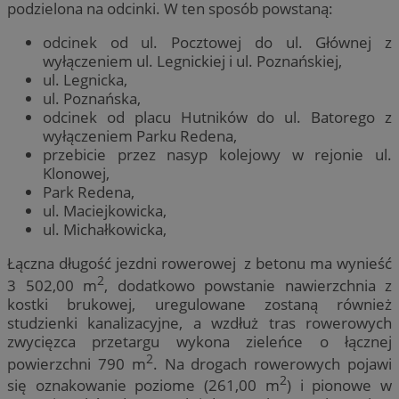
podzielona na odcinki. W ten sposób powstaną:
odcinek od ul. Pocztowej do ul. Głównej z
wyłączeniem ul. Legnickiej i ul. Poznańskiej,
ul. Legnicka,
ul. Poznańska,
odcinek od placu Hutników do ul. Batorego z
wyłączeniem Parku Redena,
przebicie przez nasyp kolejowy w rejonie ul.
Klonowej,
Park Redena,
ul. Maciejkowicka,
ul. Michałkowicka,
Łączna długość jezdni rowerowej z betonu ma wynieść
2
3 502,00 m
, dodatkowo powstanie nawierzchnia z
kostki brukowej, uregulowane zostaną również
studzienki kanalizacyjne, a wzdłuż tras rowerowych
zwycięzca przetargu wykona zieleńce o łącznej
2
powierzchni 790 m
. Na drogach rowerowych pojawi
2
się oznakowanie poziome (261,00 m
) i pionowe w