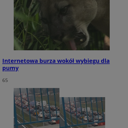
Internetowa burza wokół wybiegu dla
pumy
65