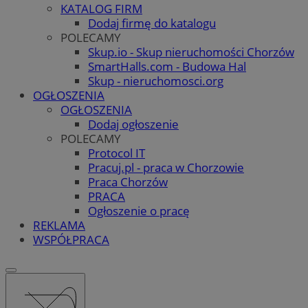
KATALOG FIRM
Dodaj firmę do katalogu
POLECAMY
Skup.io - Skup nieruchomości Chorzów
SmartHalls.com - Budowa Hal
Skup - nieruchomosci.org
OGŁOSZENIA
OGŁOSZENIA
Dodaj ogłoszenie
POLECAMY
Protocol IT
Pracuj.pl - praca w Chorzowie
Praca Chorzów
PRACA
Ogłoszenie o pracę
REKLAMA
WSPÓŁPRACA