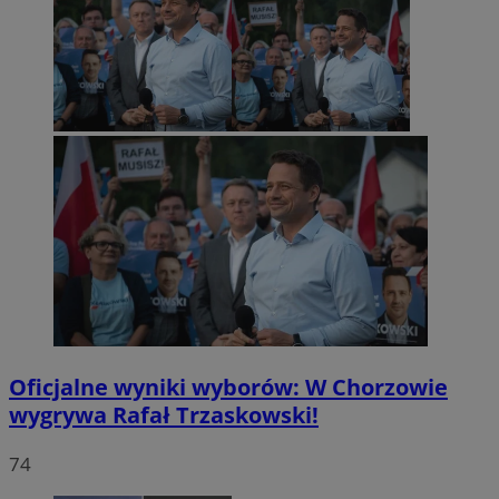
Oficjalne wyniki wyborów: W Chorzowie
wygrywa Rafał Trzaskowski!
74