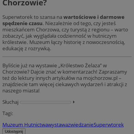
Chorzowie?
Superwtorek to szansa na
wartościowe i darmowe
spędzenie czasu
. Niezależnie od tego, czy jesteś
mieszkańcem Chorzowa, czy turystą z regionu – warto
zobaczyć, jak wyglądała codzienność w hutniczym
królestwie. Muzeum łączy historię z nowoczesnością,
edukację z rozrywką.
Byliście już na wystawie „Królestwo Żelaza” w
Chorzowie? Dajcie znać w komentarzach! Zapraszamy
też do lektury innych artykułów na mojchorzow.pl –
znajdziecie tam więcej ciekawych wydarzeń i atrakcji z
naszego miasta!
Słuchaj
⏵︎
Tagi:
Muzeum Hutnictwa
wystawa
zwiedzanie
Superwtorek
Udostępnij