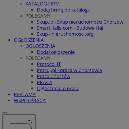
KATALOG FIRM
Dodaj firmę do katalogu
POLECAMY
Skup.io - Skup nieruchomości Chorzów
SmartHalls.com - Budowa Hal
Skup - nieruchomosci.org
OGŁOSZENIA
OGŁOSZENIA
Dodaj ogłoszenie
POLECAMY
Protocol IT
Pracuj.pl - praca w Chorzowie
Praca Chorzów
PRACA
Ogłoszenie o pracę
REKLAMA
WSPÓŁPRACA