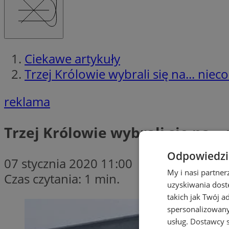
Ciekawe artykuły
Trzej Królowie wybrali się na... niec
reklama
Trzej Królowie wybrali się na…
Odpowiedzia
07 stycznia 2020 11:00
My i nasi partne
Czas czytania: 1 min.
uzyskiwania dost
takich jak Twój a
spersonalizowanyc
usług.
Dostawcy s