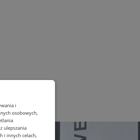
ywania i
danych osobowych,
etlania
az ulepszania
 i innych celach,