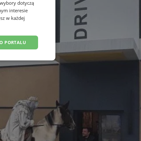
 wybory dotyczą
nym interesie
sz w każdej
DO PORTALU
esklasyfikowane
ane
owanie użytkownika i
j.