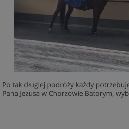
QeSessID
MvSessID
SessID
CookieScriptConse
__cf_bm
VISITOR_PRIVACY_
Po tak długiej podróży każdy potrzebuje
Pana Jezusa w Chorzowie Batorym, wybra
INGRESSCOOKIE