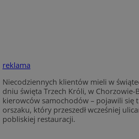
li_gc
Nazwa
Nazwa
openstat_umr82x3
Nazwa
openstat_gid
VP
pb_rtb_ev_part
reklama
openstat_pbi939ar
openstat_khpu8s
Niecodziennych klientów mieli w świąt
openstat_iy2unm5p
_clck
__gads
dniu święta Trzech Króli, w Chorzowie
incap_ses_1688_32
kierowców samochodów – pojawili się tr
openstat_wj089dcr
__Secure-
_clsk
ROLLOUT_TOKEN
orszaku, który przeszedł wcześniej ulic
visid_incap_322052
pobliskiej restauracji.
_clsk
bcookie