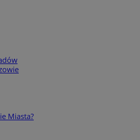
adów
rzowie
ie Miasta?