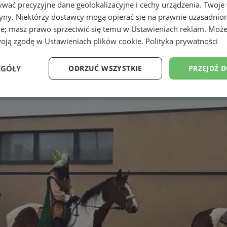
wać precyzyjne dane geolokalizacyjne i cechy urządzenia. Twoje
tryny. Niektórzy dostawcy mogą opierać się na prawnie uzasadnio
ie; masz prawo sprzeciwić się temu w
Ustawieniach reklam
. Może
woją zgodę w
Ustawieniach plików cookie
.
Polityka prywatności
EGÓŁY
ODRZUĆ WSZYSTKIE
PRZEJDŹ 
Wydajność
Targetowanie
Funkcjonalność
Ni
ezbędne
Wydajność
Targetowanie
Funkcjonalność
Niesklasyfikow
ie umożliwiają korzystanie z podstawowych funkcji strony internetowej, takich jak log
Bez niezbędnych plików cookie nie można prawidłowo korzystać ze strony internetowe
Okres
Provider
/
Domena
Opis
przechowywania