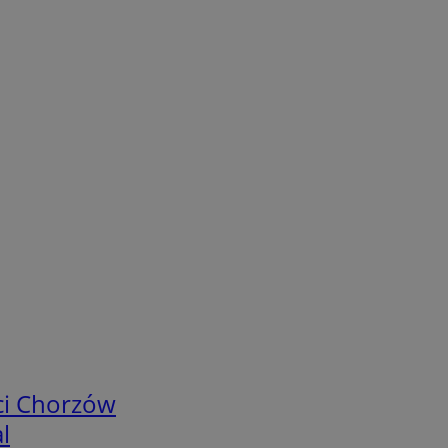
ci Chorzów
l