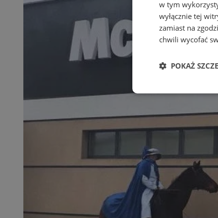
w tym wykorzysty
wyłącznie tej wi
zamiast na zgodz
chwili wycofać s
POKAŻ SZCZ
Niezbędne
Ni
Niezbędne pliki cook
zarządzanie kontem. 
Nazwa