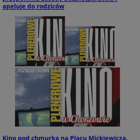
apeluje do rodziców
Kino pod chmurką na Placu Mickiewicza.