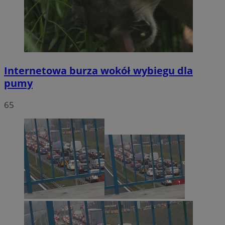
Internetowa burza wokół wybiegu dla
pumy
65