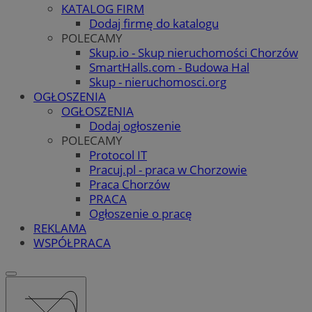
KATALOG FIRM
Dodaj firmę do katalogu
POLECAMY
Skup.io - Skup nieruchomości Chorzów
SmartHalls.com - Budowa Hal
Skup - nieruchomosci.org
OGŁOSZENIA
OGŁOSZENIA
Dodaj ogłoszenie
POLECAMY
Protocol IT
Pracuj.pl - praca w Chorzowie
Praca Chorzów
PRACA
Ogłoszenie o pracę
REKLAMA
WSPÓŁPRACA