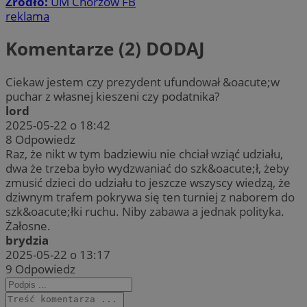
Źródło:
UM Chorzów FB
reklama
Komentarze (2)
DODAJ
Ciekaw jestem czy prezydent ufundował &oacute;w
puchar z własnej kieszeni czy podatnika?
lord
2025-05-22 o 18:42
8
Odpowiedz
Raz, że nikt w tym badziewiu nie chciał wziąć udziału,
dwa że trzeba było wydzwaniać do szk&oacute;ł, żeby
zmusić dzieci do udziału to jeszcze wszyscy wiedzą, że
dziwnym trafem pokrywa się ten turniej z naborem do
szk&oacute;łki ruchu. Niby zabawa a jednak polityka.
Żałosne.
brydzia
2025-05-22 o 13:17
9
Odpowiedz