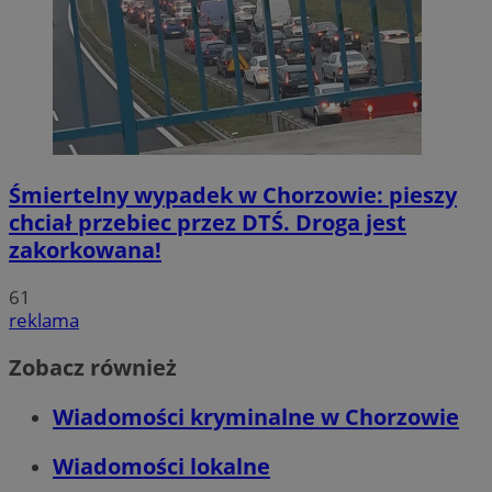
Śmiertelny wypadek w Chorzowie: pieszy
chciał przebiec przez DTŚ. Droga jest
zakorkowana!
61
reklama
Zobacz również
Wiadomości kryminalne w Chorzowie
Wiadomości lokalne