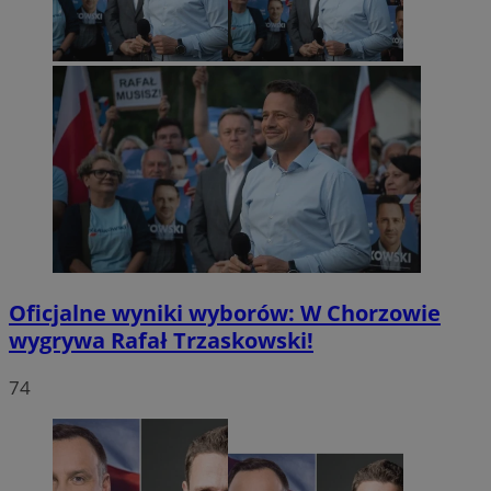
Oficjalne wyniki wyborów: W Chorzowie
wygrywa Rafał Trzaskowski!
74