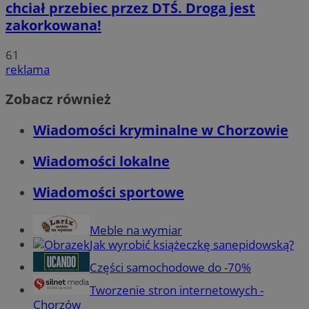
chciał przebiec przez DTŚ. Droga jest
zakorkowana!
61
reklama
Zobacz również
Wiadomości kryminalne w Chorzowie
Wiadomości lokalne
Wiadomości sportowe
Meble na wymiar
Jak wyrobić książeczkę sanepidowską?
Części samochodowe do -70%
Tworzenie stron internetowych -
Chorzów