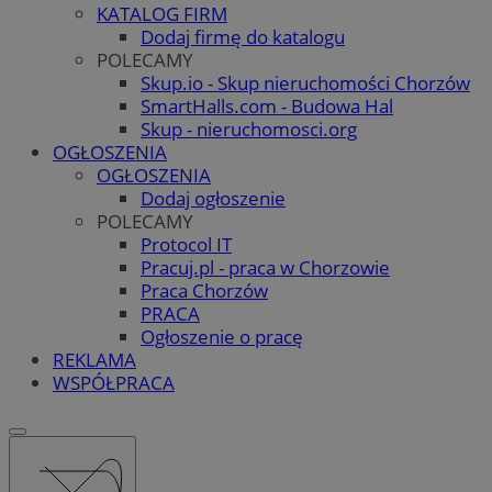
KATALOG FIRM
Dodaj firmę do katalogu
POLECAMY
Skup.io - Skup nieruchomości Chorzów
SmartHalls.com - Budowa Hal
Skup - nieruchomosci.org
OGŁOSZENIA
OGŁOSZENIA
Dodaj ogłoszenie
POLECAMY
Protocol IT
Pracuj.pl - praca w Chorzowie
Praca Chorzów
PRACA
Ogłoszenie o pracę
REKLAMA
WSPÓŁPRACA