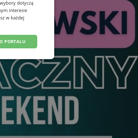
 wybory dotyczą
nym interesie
sz w każdej
DO PORTALU
esklasyfikowane
ane
owanie użytkownika i
j.