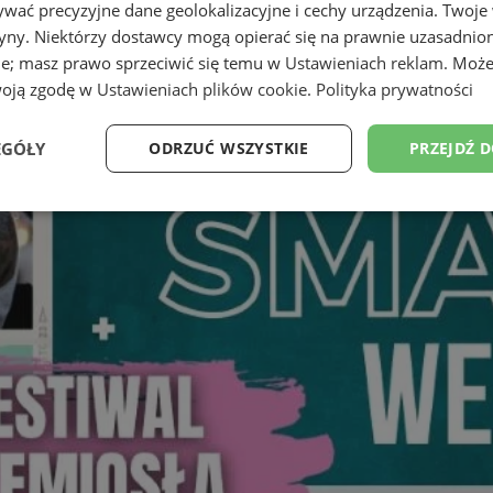
wać precyzyjne dane geolokalizacyjne i cechy urządzenia. Twoje
tryny. Niektórzy dostawcy mogą opierać się na prawnie uzasadnio
ie; masz prawo sprzeciwić się temu w
Ustawieniach reklam
. Może
woją zgodę w
Ustawieniach plików cookie
.
Polityka prywatności
EGÓŁY
ODRZUĆ WSZYSTKIE
PRZEJDŹ 
Wydajność
Targetowanie
Funkcjonalność
Ni
ezbędne
Wydajność
Targetowanie
Funkcjonalność
Niesklasyfikow
ie umożliwiają korzystanie z podstawowych funkcji strony internetowej, takich jak log
Bez niezbędnych plików cookie nie można prawidłowo korzystać ze strony internetowe
Okres
Provider
/
Domena
Opis
przechowywania