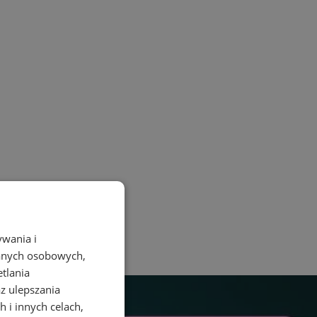
ywania i
danych osobowych,
etlania
az ulepszania
 i innych celach,