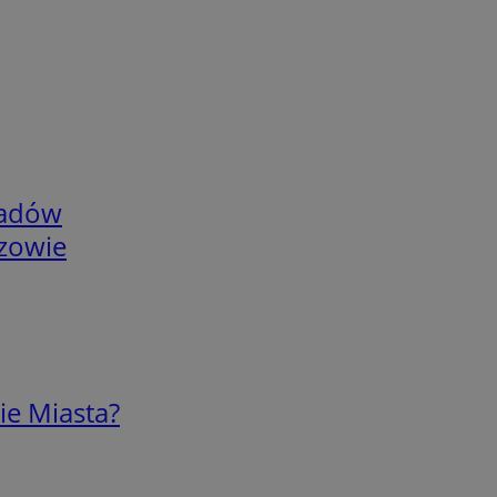
adów
rzowie
ie Miasta?