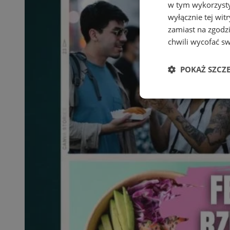
w tym wykorzysty
wyłącznie tej wi
zamiast na zgodz
chwili wycofać s
POKAŻ SZCZ
Niezbędne
Ni
Niezbędne pliki cook
zarządzanie kontem. 
Nazwa