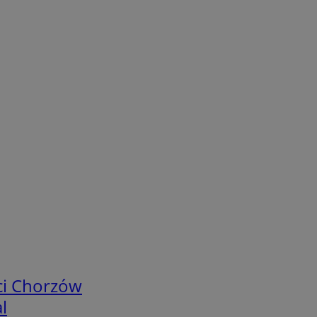
ci Chorzów
l