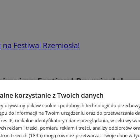
 na Festiwal Rzemiosła!
jrzyj na Festiwal Rzemiosła!
lne korzystanie z Twoich danych
rzy używamy plików cookie i podobnych technologii do przechow
ępu do informacji na Twoim urządzeniu oraz do przetwarzania 
dres IP, unikalne identyfikatory i dane przeglądania, w celu wyświ
h reklam i treści, pomiaru reklam i treści, analizy odbiorców or
tron trzecich (1845)
mogą również przetwarzać Twoje dane w tych