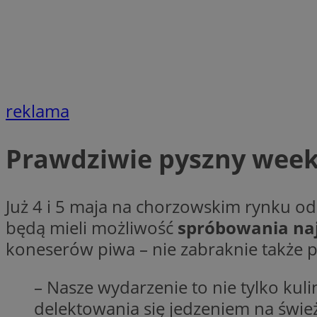
li_gc
Nazwa
Nazwa
openstat_umr82x3
reklama
Nazwa
openstat_gid
VP
pb_rtb_ev_part
openstat_pbi939ar
Prawdziwie pyszny wee
openstat_khpu8s
openstat_iy2unm5p
_clck
__gads
Już 4 i 5 maja na chorzowskim rynku o
incap_ses_1688_32
będą mieli możliwość
spróbowania naj
openstat_wj089dcr
__Secure-
_clsk
ROLLOUT_TOKEN
koneserów piwa – nie zabraknie także p
visid_incap_322052
– Nasze wydarzenie to nie tylko kuli
_clsk
bcookie
delektowania się jedzeniem na świe