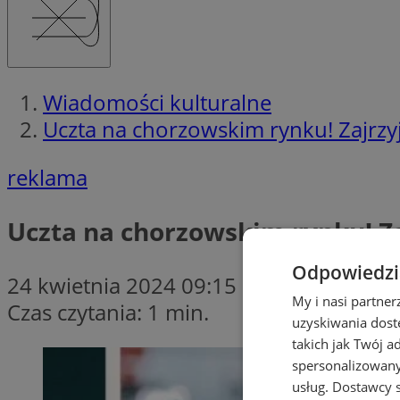
Wiadomości kulturalne
Uczta na chorzowskim rynku! Zajrzyj
reklama
Uczta na chorzowskim rynku! Za
Odpowiedzia
24 kwietnia 2024 09:15
My i nasi partne
Czas czytania: 1 min.
uzyskiwania dost
takich jak Twój a
spersonalizowanyc
usług.
Dostawcy s