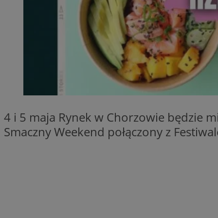
QeSessID
MvSessID
SessID
CookieScriptConse
__cf_bm
4 i 5 maja Rynek w Chorzowie będzie 
VISITOR_PRIVACY_
Smaczny Weekend połączony z Festiwal
INGRESSCOOKIE