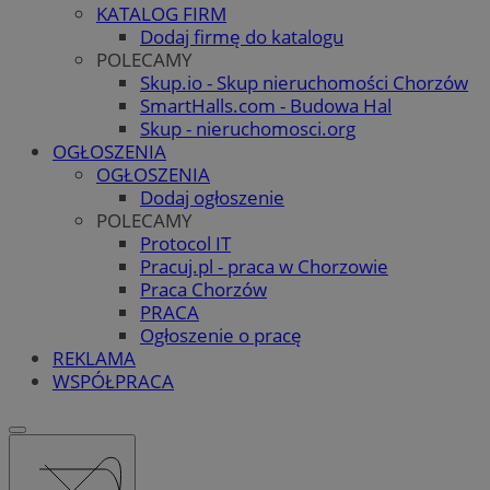
KATALOG FIRM
Dodaj firmę do katalogu
POLECAMY
Skup.io - Skup nieruchomości Chorzów
SmartHalls.com - Budowa Hal
Skup - nieruchomosci.org
OGŁOSZENIA
OGŁOSZENIA
Dodaj ogłoszenie
POLECAMY
Protocol IT
Pracuj.pl - praca w Chorzowie
Praca Chorzów
PRACA
Ogłoszenie o pracę
REKLAMA
WSPÓŁPRACA