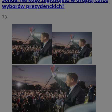
wyborów prezydenckich?
73