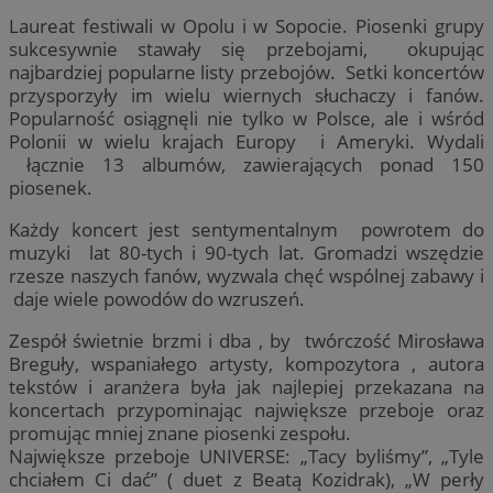
Laureat festiwali w Opolu i w Sopocie. Piosenki grupy
sukcesywnie stawały się przebojami, okupując
najbardziej popularne listy przebojów. Setki koncertów
przysporzyły im wielu wiernych słuchaczy i fanów.
Popularność osiągnęli nie tylko w Polsce, ale i wśród
Polonii w wielu krajach Europy i Ameryki. Wydali
łącznie 13 albumów, zawierających ponad 150
piosenek.
Każdy koncert jest sentymentalnym powrotem do
muzyki lat 80-tych i 90-tych lat. Gromadzi wszędzie
rzesze naszych fanów, wyzwala chęć wspólnej zabawy i
daje wiele powodów do wzruszeń.
Zespół świetnie brzmi i dba , by twórczość Mirosława
Breguły, wspaniałego artysty, kompozytora , autora
tekstów i aranżera była jak najlepiej przekazana na
koncertach przypominając największe przeboje oraz
promując mniej znane piosenki zespołu.
Największe przeboje UNIVERSE: „Tacy byliśmy”, „Tyle
chciałem Ci dać” ( duet z Beatą Kozidrak), „W perły