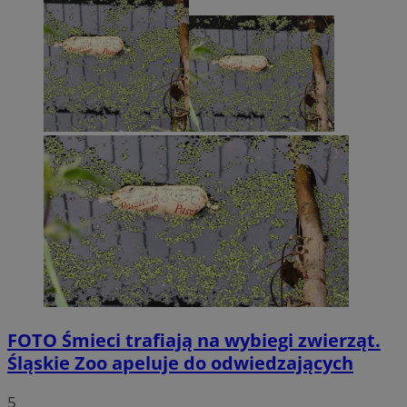
FOTO
Śmieci trafiają na wybiegi zwierząt.
Śląskie Zoo apeluje do odwiedzających
5