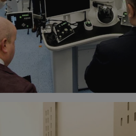
mojchorzow.pl
1 rok
Ten plik cookie przechowuje id
mojchorzow.pl
1 rok
Ten plik cookie przechowuje id
mojchorzow.pl
1 rok
Ten plik cookie przechowuje id
nt
4 tygodnie 2 dni
Ten plik cookie jest używany p
CookieScript
Script.com do zapamiętywania 
mojchorzow.pl
dotyczących zgody użytkownika
Jest to konieczne, aby baner c
Script.com działał poprawnie.
29 minut 53
Ten plik cookie służy do rozróż
Cloudflare Inc.
sekundy
botów. Jest to korzystne dla s
.temu.com
ponieważ umożliwia tworzeni
na temat korzystania z jej wit
METADATA
5 miesięcy 4
Ten plik cookie przechowuje i
YouTube
tygodnie
użytkownika oraz jego prefere
.youtube.com
prywatności podczas korzystan
Rejestruje wybory dotyczące p
Google Privacy Policy
i ustawień zgody, zapewniając 
w kolejnych wizytach. Dzięki 
musi ponownie konfigurować s
co zwiększa wygodę i zgodność
ochrony danych.
Sesja
Rejestruje, który klaster serw
NGINX Inc.
gościa. Jest to używane w kont
bh.contextweb.com
równoważenia obciążenia w ce
doświadczenia użytkownika.