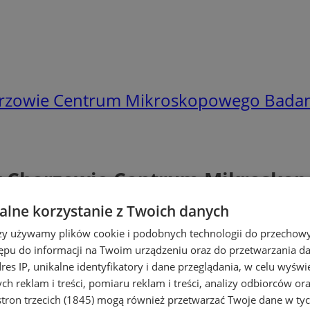
orzowie Centrum Mikroskopowego Badani
w Chorzowie Centrum Mikroskop
lne korzystanie z Twoich danych
rzy używamy plików cookie i podobnych technologii do przechow
ępu do informacji na Twoim urządzeniu oraz do przetwarzania 
dres IP, unikalne identyfikatory i dane przeglądania, w celu wyświ
h reklam i treści, pomiaru reklam i treści, analizy odbiorców or
tron trzecich (1845)
mogą również przetwarzać Twoje dane w tych