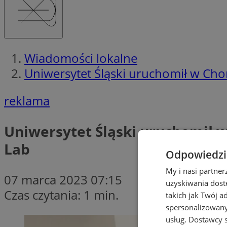
Wiadomości lokalne
Uniwersytet Śląski uruchomił w Ch
reklama
Uniwersytet Śląski uruchomił 
Lab
Odpowiedzia
My i nasi partne
07 marca 2023 07:15
uzyskiwania dost
Czas czytania: 1 min.
takich jak Twój a
spersonalizowanyc
usług.
Dostawcy s