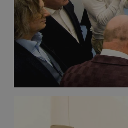
QeSessID
MvSessID
SessID
CookieScriptConse
__cf_bm
VISITOR_PRIVACY_
INGRESSCOOKIE