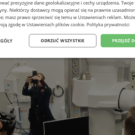
wać precyzyjne dane geolokalizacyjne i cechy urządzenia. Twoje
tryny. Niektórzy dostawcy mogą opierać się na prawnie uzasadnio
ie; masz prawo sprzeciwić się temu w
Ustawieniach reklam
. Może
woją zgodę w
Ustawieniach plików cookie
.
Polityka prywatności
EGÓŁY
ODRZUĆ WSZYSTKIE
PRZEJDŹ 
Wydajność
Targetowanie
Funkcjonalność
Ni
ezbędne
Wydajność
Targetowanie
Funkcjonalność
Niesklasyfikow
ie umożliwiają korzystanie z podstawowych funkcji strony internetowej, takich jak log
Bez niezbędnych plików cookie nie można prawidłowo korzystać ze strony internetowe
Okres
Provider
/
Domena
Opis
przechowywania