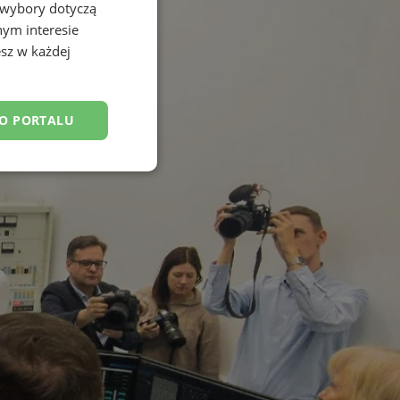
 wybory dotyczą
nym interesie
sz w każdej
DO PORTALU
esklasyfikowane
ane
owanie użytkownika i
j.