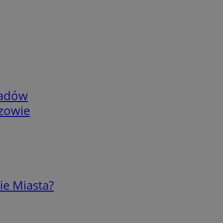
adów
rzowie
ie Miasta?