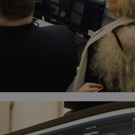
entyfikator sesji.
entyfikator sesji.
entyfikator sesji.
rzez usługę Cookie-
preferencji
 na pliki cookie.
ookie Cookie-
niania ludzi i
trony internetowej,
e ważnych raportów
ryny internetowej.
nformacje o zgodzie
ncjach dotyczących
ia z witryny.
olityki prywatności
ich przestrzeganie
temu użytkownik nie
woich preferencji,
 z regulacjami
erów obsługuje
ekście
lu optymalizacji