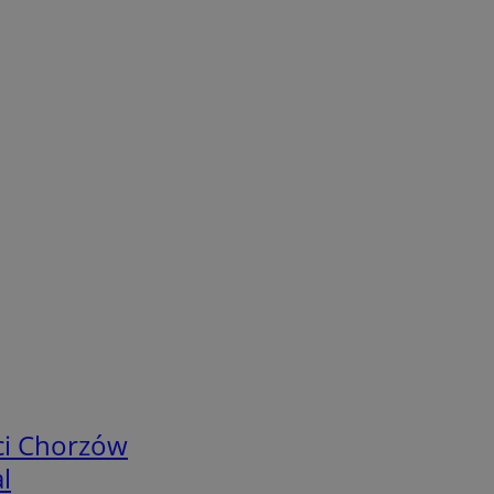
ci Chorzów
l