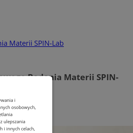
a Materii SPIN-Lab
owego Badania Materii SPIN-
ywania i
danych osobowych,
etlania
az ulepszania
 i innych celach,