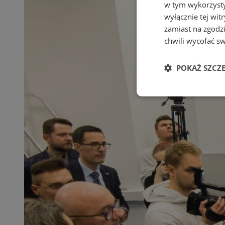
w tym wykorzysty
wyłącznie tej wi
zamiast na zgodz
chwili wycofać s
POKAŻ SZCZ
Niezbędne
Ni
Niezbędne pliki cook
zarządzanie kontem. 
Nazwa