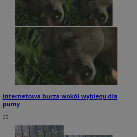
Internetowa burza wokół wybiegu dla
pumy
65