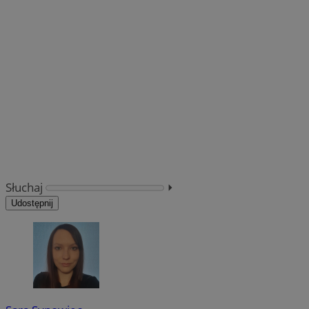
Słuchaj
⏵︎
Udostępnij