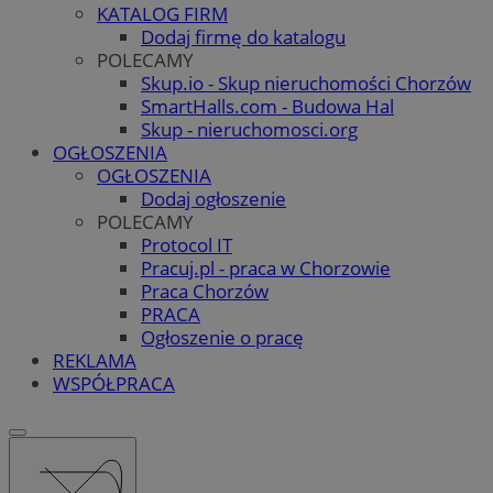
KATALOG FIRM
Dodaj firmę do katalogu
POLECAMY
Skup.io - Skup nieruchomości Chorzów
SmartHalls.com - Budowa Hal
Skup - nieruchomosci.org
OGŁOSZENIA
OGŁOSZENIA
Dodaj ogłoszenie
POLECAMY
Protocol IT
Pracuj.pl - praca w Chorzowie
Praca Chorzów
PRACA
Ogłoszenie o pracę
REKLAMA
WSPÓŁPRACA