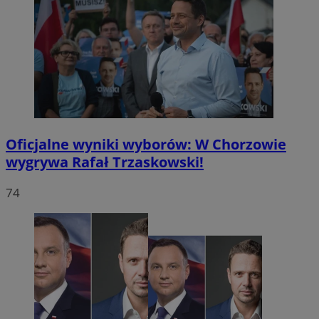
Oficjalne wyniki wyborów: W Chorzowie
wygrywa Rafał Trzaskowski!
74